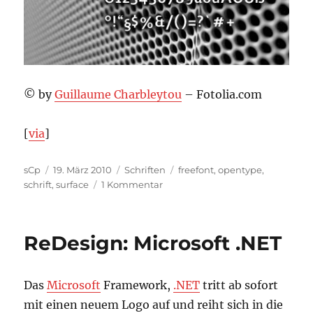
© by
Guillaume Charbleytou
– Fotolia.com
[
via
]
Autor
Veröffentlicht
Kategorien
Schlagwörter
sCp
19. März 2010
Schriften
freefont
,
opentype
,
am
zu
schrift
,
surface
1 Kommentar
FreeFont:
Surface
ReDesign: Microsoft .NET
Das
Microsoft
Framework,
.NET
tritt ab sofort
mit einen neuem Logo auf und reiht sich in die