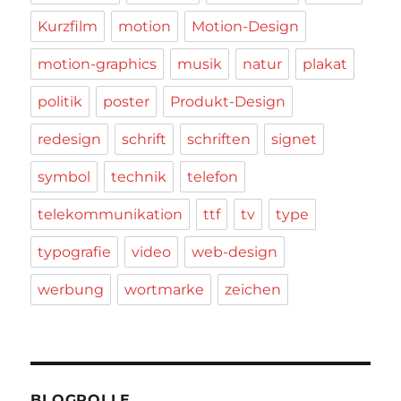
Kurzfilm
motion
Motion-Design
motion-graphics
musik
natur
plakat
politik
poster
Produkt-Design
redesign
schrift
schriften
signet
symbol
technik
telefon
telekommunikation
ttf
tv
type
typografie
video
web-design
werbung
wortmarke
zeichen
BLOGROLLE