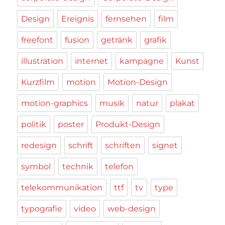
Design
Ereignis
fernsehen
film
freefont
fusion
getränk
grafik
illustration
internet
kampagne
Kunst
Kurzfilm
motion
Motion-Design
motion-graphics
musik
natur
plakat
politik
poster
Produkt-Design
redesign
schrift
schriften
signet
symbol
technik
telefon
telekommunikation
ttf
tv
type
typografie
video
web-design