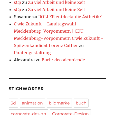
sCp
zu
Zu viel Arbeit und keine Zeit
sCp
zu
Zu viel Arbeit und keine Zeit
Susanne
zu
ROLLER entdeckt die Ästhetik?
C wie Zukunft – Landtagswahl
Mecklenburg-Vorpommern | CDU
Mecklenburg-Vorpommern C wie Zukunft -
Spitzenkandidat Lorenz Caffier
zu
Piratengestaltung
Alexandra
zu
Buch: decodeunicode
STICHWÖRTER
3d
animation
bildmarke
buch
corporate-design
Corporate-Design