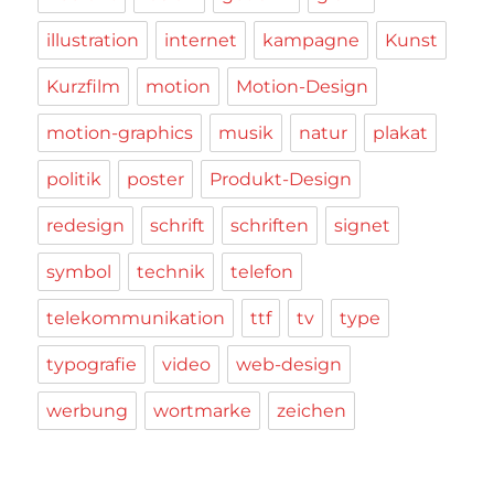
illustration
internet
kampagne
Kunst
Kurzfilm
motion
Motion-Design
motion-graphics
musik
natur
plakat
politik
poster
Produkt-Design
redesign
schrift
schriften
signet
symbol
technik
telefon
telekommunikation
ttf
tv
type
typografie
video
web-design
werbung
wortmarke
zeichen