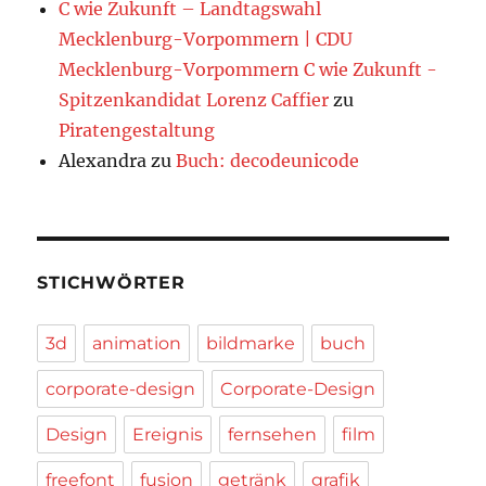
C wie Zukunft – Landtagswahl
Mecklenburg-Vorpommern | CDU
Mecklenburg-Vorpommern C wie Zukunft -
Spitzenkandidat Lorenz Caffier
zu
Piratengestaltung
Alexandra
zu
Buch: decodeunicode
STICHWÖRTER
3d
animation
bildmarke
buch
corporate-design
Corporate-Design
Design
Ereignis
fernsehen
film
freefont
fusion
getränk
grafik