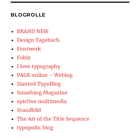
BLOGROLLE
BRAND NEW
Design Tagebuch
Fontwerk
Fubiz
I love typography
PAGE online – Weblog
Slanted TypoBlog
Smashing Magazine
spicOne multimedia
Standbild
The Art of the Title Sequence
typopolis. blog