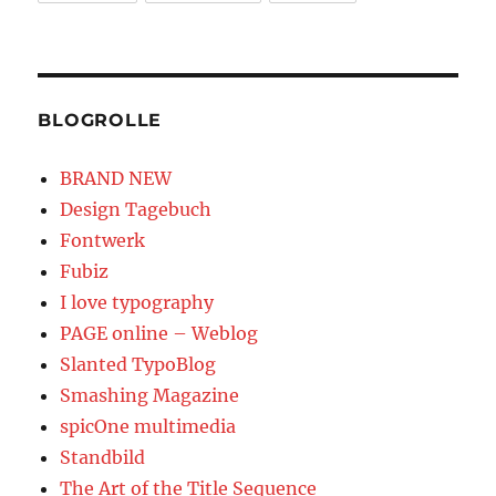
BLOGROLLE
BRAND NEW
Design Tagebuch
Fontwerk
Fubiz
I love typography
PAGE online – Weblog
Slanted TypoBlog
Smashing Magazine
spicOne multimedia
Standbild
The Art of the Title Sequence