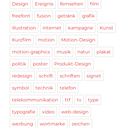
Design
Ereignis
fernsehen
film
freefont
fusion
getränk
grafik
illustration
internet
kampagne
Kunst
Kurzfilm
motion
Motion-Design
motion-graphics
musik
natur
plakat
politik
poster
Produkt-Design
redesign
schrift
schriften
signet
symbol
technik
telefon
telekommunikation
ttf
tv
type
typografie
video
web-design
werbung
wortmarke
zeichen