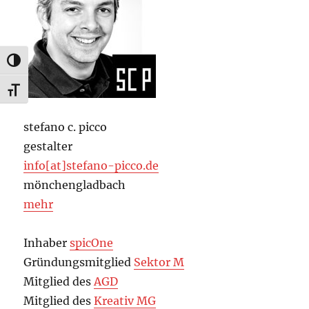
UMSCHALTEN AUF HOHE KONTRASTE
SCHRIFT VERGRÖSSERN
stefano c. picco
gestalter
info[at]stefano-picco.de
mönchengladbach
mehr
Inhaber
spicOne
Gründungsmitglied
Sektor M
Mitglied des
AGD
Mitglied des
Kreativ MG