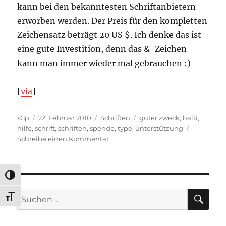
kann bei den bekanntesten Schriftanbietern
erworben werden. Der Preis für den kompletten
Zeichensatz beträgt 20 US $. Ich denke das ist
eine gute Investition, denn das &-Zeichen
kann man immer wieder mal gebrauchen :)
[
via
]
Autor
Veröffentlicht
Kategorien
Schlagwörter
sCp
22. Februar 2010
Schriften
guter zweck
,
haiti
,
am
hilfe
,
schrift
,
schriften
,
spende
,
type
,
unterstützung
zu
Schreibe einen Kommentar
Schrift
Coming
Together
UMSCHALTEN AUF HOHE KONTRASTE
SU
Suchen
SCHRIFT VERGRÖSSERN
nach: