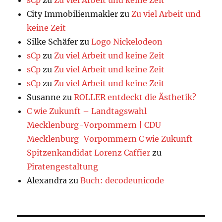
sCp
zu
Zu viel Arbeit und keine Zeit
City Immobilienmakler
zu
Zu viel Arbeit und
keine Zeit
Silke Schäfer
zu
Logo Nickelodeon
sCp
zu
Zu viel Arbeit und keine Zeit
sCp
zu
Zu viel Arbeit und keine Zeit
sCp
zu
Zu viel Arbeit und keine Zeit
Susanne
zu
ROLLER entdeckt die Ästhetik?
C wie Zukunft – Landtagswahl
Mecklenburg-Vorpommern | CDU
Mecklenburg-Vorpommern C wie Zukunft -
Spitzenkandidat Lorenz Caffier
zu
Piratengestaltung
Alexandra
zu
Buch: decodeunicode