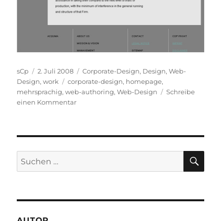
Autor
Veröffentlicht
Kategorien
sCp
2. Juli 2008
Corporate-Design
,
Design
,
Web-
am
Schlagwörter
Design
,
work
corporate-design
,
homepage
,
mehrsprachig
,
web-authoring
,
Web-Design
Schreibe
zu
einen Kommentar
ACQUMA
online
SU
Suchen
nach:
AUTOR