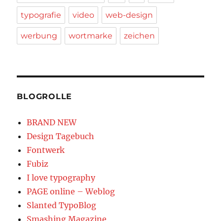
typografie
video
web-design
werbung
wortmarke
zeichen
BLOGROLLE
BRAND NEW
Design Tagebuch
Fontwerk
Fubiz
I love typography
PAGE online – Weblog
Slanted TypoBlog
Smashing Magazine