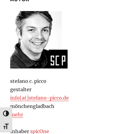
stefano c. picco
gestalter
info[at]stefano-picco.de
mönchengladbach
mehr
UMSCHALTEN AUF HOHE KONTRASTE
SCHRIFT VERGRÖSSERN
Inhaber
spicOne