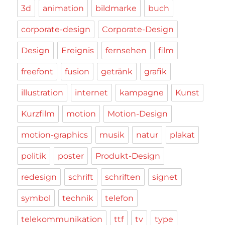
3d
animation
bildmarke
buch
corporate-design
Corporate-Design
Design
Ereignis
fernsehen
film
freefont
fusion
getränk
grafik
illustration
internet
kampagne
Kunst
Kurzfilm
motion
Motion-Design
motion-graphics
musik
natur
plakat
politik
poster
Produkt-Design
redesign
schrift
schriften
signet
symbol
technik
telefon
telekommunikation
ttf
tv
type