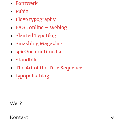
Fontwerk
Fubiz
I love typography
PAGE online – Weblog
Slanted TypoBlog
Smashing Magazine
spicOne multimedia
Standbild
The Art of the Title Sequence
typopolis. blog
Wer?
Unterme
Kontakt
öffnen