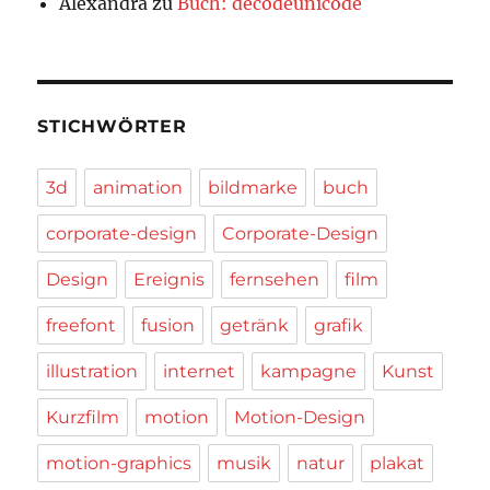
Alexandra
zu
Buch: decodeunicode
STICHWÖRTER
3d
animation
bildmarke
buch
corporate-design
Corporate-Design
Design
Ereignis
fernsehen
film
freefont
fusion
getränk
grafik
illustration
internet
kampagne
Kunst
Kurzfilm
motion
Motion-Design
motion-graphics
musik
natur
plakat