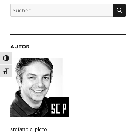
SU
Suchen
nach:
AUTOR
UMSCHALTEN AUF HOHE KONTRASTE
SCHRIFT VERGRÖSSERN
stefano c. picco