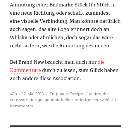
Anmutung einer Bildmarke Stück für Stück in
eine neue Richtung oder schafft zumindest
eine visuelle Verbindung. Man könnte natürlich
auch sagen, das alte Logo erinnert doch an
Whisky oder ähnlichen, doch sogar das wäre
nicht so fern, wie die Anmutung des neuen.
Bei Brand New braucht man auch nur
die
Kommentare
durch zu lesen, zum Glück haben
auch andere diese Assoziation.
Autor
Veröffentlicht
Kategorien
Schlagwörter
sCp
12. Mai 2010
Corporate-Design
bildmarke
,
am
corporate-design
,
getränk
,
kaffee
,
redesign
,
rot
,
weiß
1
zu
Kommentar
Ölkonzern
oder
doch
Blutbank