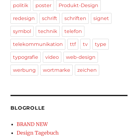
politik
poster
Produkt-Design
redesign
schrift
schriften
signet
symbol
technik
telefon
telekommunikation
ttf
tv
type
typografie
video
web-design
werbung
wortmarke
zeichen
BLOGROLLE
BRAND NEW
Design Tagebuch