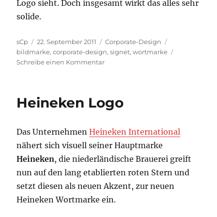
Logo sieht. Doch insgesamt wirkt das alles sehr
solide.
Autor
Veröffentlicht
Kategorien
Schlagwörter
sCp
22. September 2011
Corporate-Design
am
bildmarke
,
corporate-design
,
signet
,
wortmarke
zu
Schreibe einen Kommentar
MOCA
Logo
Heineken Logo
Das Unternehmen
Heineken International
nähert sich visuell seiner Hauptmarke
Heineken
, die niederländische Brauerei greift
nun auf den lang etablierten roten Stern und
setzt diesen als neuen Akzent, zur neuen
Heineken Wortmarke ein.