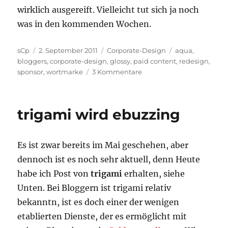
wirklich ausgereift. Vielleicht tut sich ja noch
was in den kommenden Wochen.
Autor
Veröffentlicht
Kategorien
Schlagwörter
sCp
2. September 2011
Corporate-Design
aqua
,
am
bloggers
,
corporate-design
,
glossy
,
paid content
,
redesign
,
zu
sponsor
,
wortmarke
3 Kommentare
Linklift
Logo
trigami wird ebuzzing
Es ist zwar bereits im Mai geschehen, aber
dennoch ist es noch sehr aktuell, denn Heute
habe ich Post von
trigami
erhalten, siehe
Unten. Bei Bloggern ist trigami relativ
bekanntn, ist es doch einer der wenigen
etablierten Dienste, der es ermöglicht mit