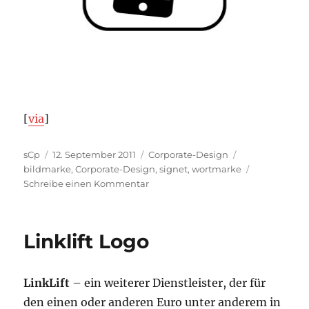
[
via
]
Autor
Veröffentlicht
Kategorien
Schlagwörter
sCp
12. September 2011
Corporate-Design
am
bildmarke
,
Corporate-Design
,
signet
,
wortmarke
zu
Schreibe einen Kommentar
YAol.,
Downtown
Alliance
Linklift Logo
&
Layar
Vision
LinkLift
– ein weiterer Dienstleister, der für
den einen oder anderen Euro unter anderem in