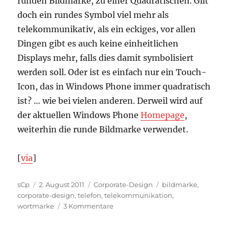
runden Bildmarke, zu einer Quadratischen. Gilt
doch ein rundes Symbol viel mehr als
telekommunikativ, als ein eckiges, vor allen
Dingen gibt es auch keine einheitlichen
Displays mehr, falls dies damit symbolisiert
werden soll. Oder ist es einfach nur ein Touch-
Icon, das in Windows Phone immer quadratisch
ist? … wie bei vielen anderen. Derweil wird auf
der aktuellen Windows Phone
Homepage
,
weiterhin die runde Bildmarke verwendet.
[
via
]
Autor
Veröffentlicht
Kategorien
Schlagwörter
sCp
2. August 2011
Corporate-Design
bildmarke
,
am
corporate-design
,
telefon
,
telekommunikation
,
zu
wortmarke
3 Kommentare
Windows
Phone