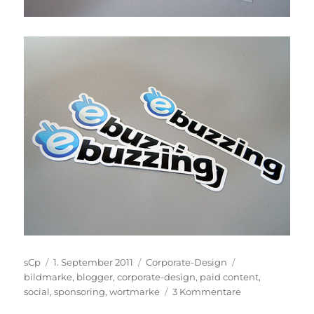
Autor
Veröffentlicht
Kategorien
Schlagwörter
sCp
1. September 2011
Corporate-Design
am
bildmarke
,
blogger
,
corporate-design
,
paid content
,
zu
social
,
sponsoring
,
wortmarke
3 Kommentare
trigami