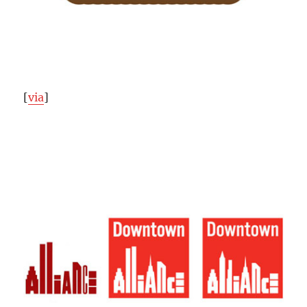
[
via
]