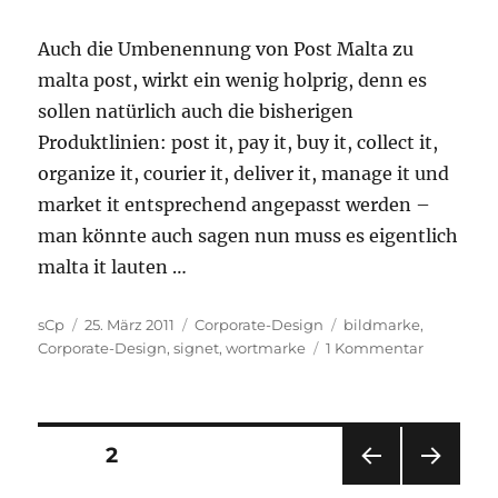
Auch die Umbenennung von Post Malta zu
malta post, wirkt ein wenig holprig, denn es
sollen natürlich auch die bisherigen
Produktlinien: post it, pay it, buy it, collect it,
organize it, courier it, deliver it, manage it und
market it entsprechend angepasst werden –
man könnte auch sagen nun muss es eigentlich
malta it lauten …
Autor
Veröffentlicht
Kategorien
Schlagwörter
sCp
25. März 2011
Corporate-Design
bildmarke
,
am
zu
Corporate-Design
,
signet
,
wortmarke
1 Kommentar
Malta
Post
Logo
Seitennummerierung
SEITE
2
VOR
NÄC