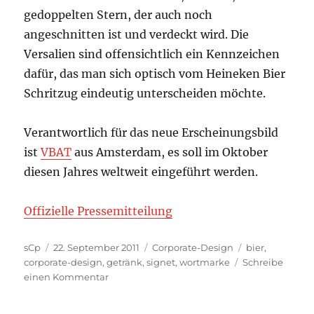
gedoppelten Stern, der auch noch
angeschnitten ist und verdeckt wird. Die
Versalien sind offensichtlich ein Kennzeichen
dafür, das man sich optisch vom Heineken Bier
Schritzug eindeutig unterscheiden möchte.
Verantwortlich für das neue Erscheinungsbild
ist
VBAT
aus Amsterdam, es soll im Oktober
diesen Jahres weltweit eingeführt werden.
Offizielle Pressemitteilung
Autor
Veröffentlicht
Kategorien
Schlagwörter
sCp
22. September 2011
Corporate-Design
bier
,
am
corporate-design
,
getränk
,
signet
,
wortmarke
Schreibe
zu
einen Kommentar
Heineken
Logo