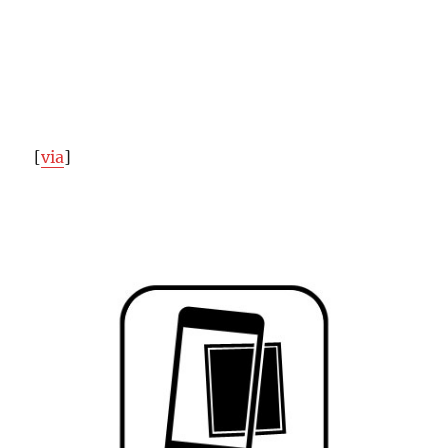
[
via
]