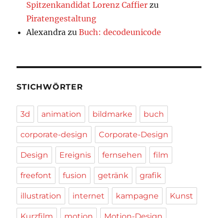
Spitzenkandidat Lorenz Caffier
zu
Piratengestaltung
Alexandra
zu
Buch: decodeunicode
STICHWÖRTER
3d
animation
bildmarke
buch
corporate-design
Corporate-Design
Design
Ereignis
fernsehen
film
freefont
fusion
getränk
grafik
illustration
internet
kampagne
Kunst
Kurzfilm
motion
Motion-Design