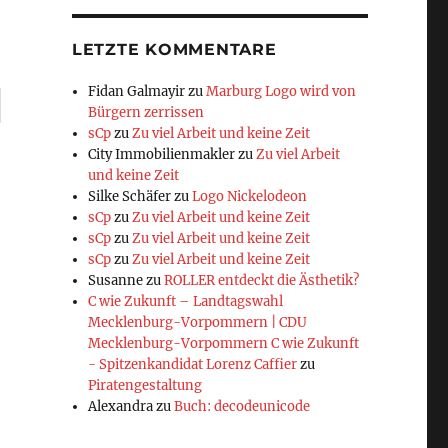
LETZTE KOMMENTARE
Fidan Galmayir
zu
Marburg Logo wird von
Bürgern zerrissen
sCp
zu
Zu viel Arbeit und keine Zeit
City Immobilienmakler
zu
Zu viel Arbeit
und keine Zeit
Silke Schäfer
zu
Logo Nickelodeon
sCp
zu
Zu viel Arbeit und keine Zeit
sCp
zu
Zu viel Arbeit und keine Zeit
sCp
zu
Zu viel Arbeit und keine Zeit
Susanne
zu
ROLLER entdeckt die Ästhetik?
C wie Zukunft – Landtagswahl
Mecklenburg-Vorpommern | CDU
Mecklenburg-Vorpommern C wie Zukunft
- Spitzenkandidat Lorenz Caffier
zu
Piratengestaltung
Alexandra
zu
Buch: decodeunicode