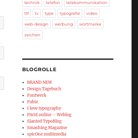
technik
telefon
telekommunikation
ttf
tv
type
typografie
video
web-design
werbung
wortmarke
zeichen
BLOGROLLE
BRAND NEW
Design Tagebuch
Fontwerk
Fubiz
I love typography
PAGE online – Weblog
Slanted TypoBlog
Smashing Magazine
spicOne multimedia