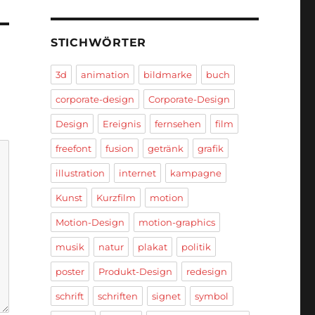
STICHWÖRTER
3d
animation
bildmarke
buch
corporate-design
Corporate-Design
Design
Ereignis
fernsehen
film
freefont
fusion
getränk
grafik
illustration
internet
kampagne
Kunst
Kurzfilm
motion
Motion-Design
motion-graphics
musik
natur
plakat
politik
poster
Produkt-Design
redesign
schrift
schriften
signet
symbol