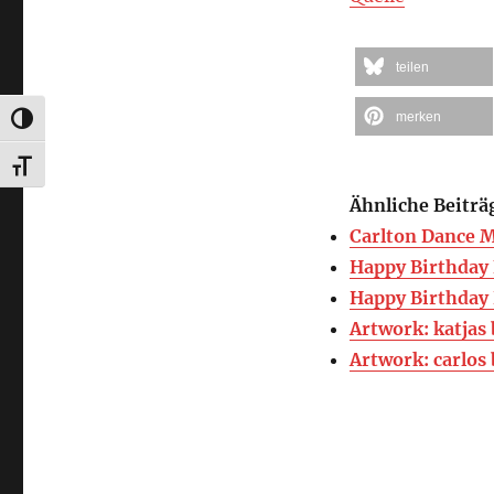
teilen
merken
UMSCHALTEN AUF HOHE KONTRASTE
SCHRIFT VERGRÖSSERN
Ähnliche Beiträ
Carlton Dance 
Happy Birthday
Happy Birthday 
Artwork: katjas 
Artwork: carlos 