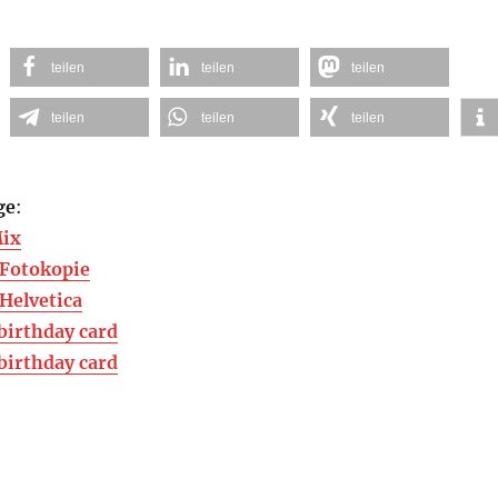
teilen
teilen
teilen
teilen
teilen
teilen
ge
:
Mix
 Fotokopie
Helvetica
birthday card
birthday card