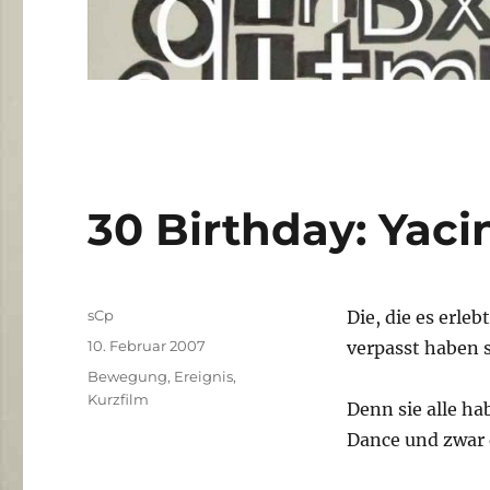
30 Birthday: Yaci
Autor
sCp
Die, die es erle
Veröffentlicht
10. Februar 2007
verpasst haben s
am
Kategorien
Bewegung
,
Ereignis
,
Kurzfilm
Denn sie alle ha
Dance und zwar e