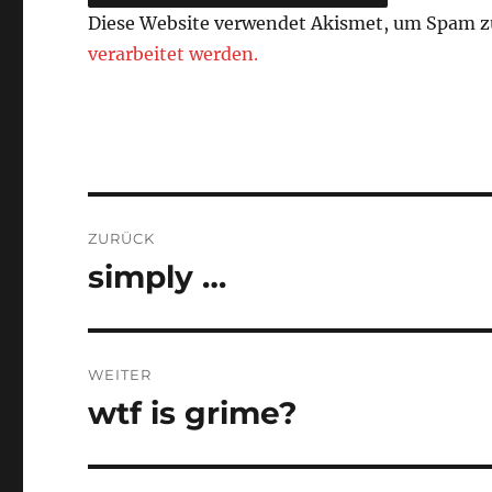
Diese Website verwendet Akismet, um Spam z
verarbeitet werden.
Beitragsnavigation
ZURÜCK
simply …
Vorheriger
Beitrag:
WEITER
wtf is grime?
Nächster
Beitrag: