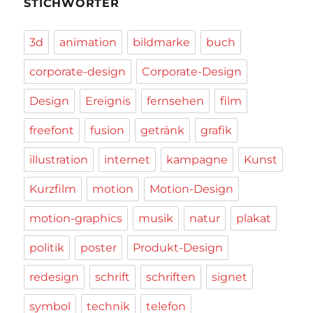
STICHWÖRTER
3d
animation
bildmarke
buch
corporate-design
Corporate-Design
Design
Ereignis
fernsehen
film
freefont
fusion
getränk
grafik
illustration
internet
kampagne
Kunst
Kurzfilm
motion
Motion-Design
motion-graphics
musik
natur
plakat
politik
poster
Produkt-Design
redesign
schrift
schriften
signet
symbol
technik
telefon