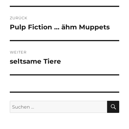
Beitragsnavigation
ZURÜCK
Pulp Fiction … ähm Muppets
Vorheriger
Beitrag:
WEITER
seltsame Tiere
Nächster
Beitrag:
SU
Suchen
nach: