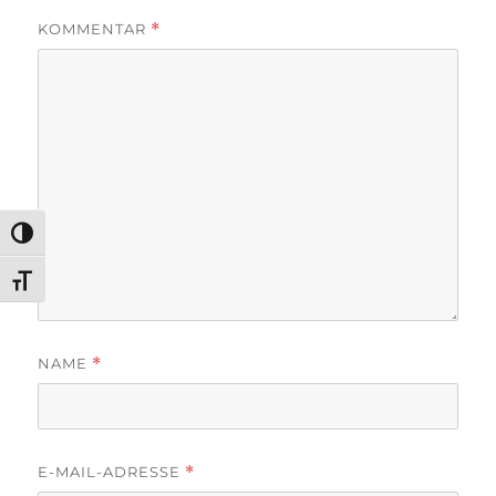
KOMMENTAR
*
UMSCHALTEN AUF HOHE KONTRASTE
SCHRIFT VERGRÖSSERN
NAME
*
E-MAIL-ADRESSE
*