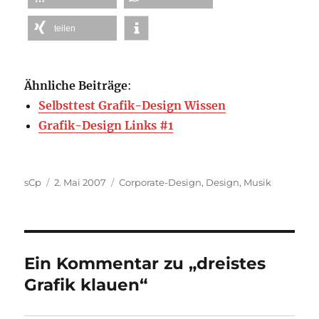
teilen
Ähnliche Beiträge
:
Selbsttest Grafik-Design Wissen
Grafik-Design Links #1
Autor
Veröffentlicht
Kategorien
sCp
2. Mai 2007
Corporate-Design
,
Design
,
Musik
am
Ein Kommentar zu „dreistes
Grafik klauen“