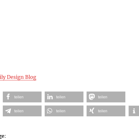
ily Design Blog
teilen
teilen
teilen
teilen
teilen
teilen
ge
: