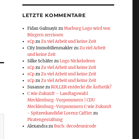
LETZTE KOMMENTARE
Fidan Galmayir
zu
Marburg Logo wird von
Bürgern zerrissen
sCp
zu
Zu viel Arbeit und keine Zeit
City Immobilienmakler
zu
Zu viel Arbeit
und keine Zeit
Silke Schäfer
zu
Logo Nickelodeon
sCp
zu
Zu viel Arbeit und keine Zeit
sCp
zu
Zu viel Arbeit und keine Zeit
sCp
zu
Zu viel Arbeit und keine Zeit
Susanne
zu
ROLLER entdeckt die Ästhetik?
C wie Zukunft – Landtagswahl
Mecklenburg-Vorpommern | CDU
Mecklenburg-Vorpommern C wie Zukunft
- Spitzenkandidat Lorenz Caffier
zu
Piratengestaltung
Alexandra
zu
Buch: decodeunicode