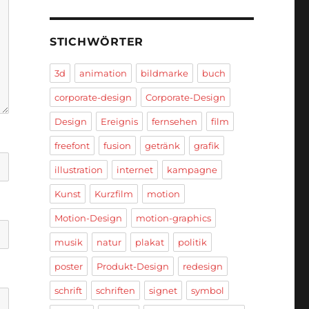
STICHWÖRTER
3d
animation
bildmarke
buch
corporate-design
Corporate-Design
Design
Ereignis
fernsehen
film
freefont
fusion
getränk
grafik
illustration
internet
kampagne
Kunst
Kurzfilm
motion
Motion-Design
motion-graphics
musik
natur
plakat
politik
poster
Produkt-Design
redesign
schrift
schriften
signet
symbol