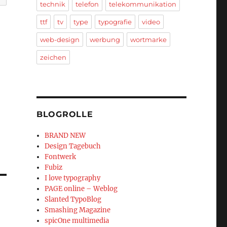
technik
telefon
telekommunikation
ttf
tv
type
typografie
video
web-design
werbung
wortmarke
zeichen
BLOGROLLE
BRAND NEW
Design Tagebuch
Fontwerk
Fubiz
I love typography
PAGE online – Weblog
Slanted TypoBlog
Smashing Magazine
spicOne multimedia