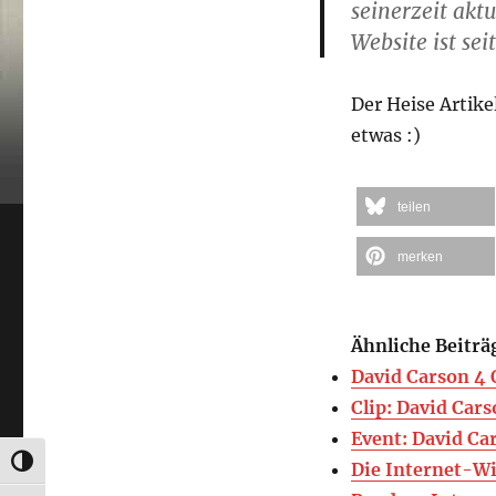
seinerzeit akt
Website ist sei
Der Heise Artike
etwas :)
teilen
merken
Ähnliche Beiträ
David Carson 4
Clip: David Car
Event: David Ca
UMSCHALTEN AUF HOHE KONTRASTE
Die Internet-Wi