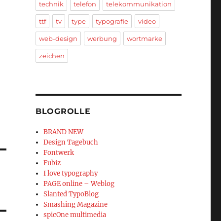
technik
telefon
telekommunikation
ttf
tv
type
typografie
video
web-design
werbung
wortmarke
zeichen
BLOGROLLE
BRAND NEW
Design Tagebuch
Fontwerk
Fubiz
I love typography
PAGE online – Weblog
Slanted TypoBlog
Smashing Magazine
spicOne multimedia