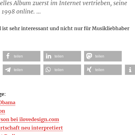
uelles Album zuerst im Internet vertrieben, seine
t 1998 online. …
l ist sehr interessant und nicht nur für Musikliebhaber
teilen
teilen
teilen
teilen
teilen
teilen
ge
:
 Obama
son
rson bei ilovedesign.com
rtschaft neu interpretiert