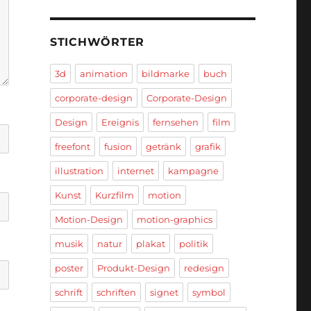
STICHWÖRTER
3d
animation
bildmarke
buch
corporate-design
Corporate-Design
Design
Ereignis
fernsehen
film
freefont
fusion
getränk
grafik
illustration
internet
kampagne
Kunst
Kurzfilm
motion
Motion-Design
motion-graphics
musik
natur
plakat
politik
poster
Produkt-Design
redesign
schrift
schriften
signet
symbol