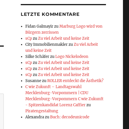
LETZTE KOMMENTARE
Fidan Galmayir
zu
Marburg Logo wird von
Bürgern zerrissen
sCp
zu
Zu viel Arbeit und keine Zeit
City Immobilienmakler
zu
Zu viel Arbeit
und keine Zeit
Silke Schäfer
zu
Logo Nickelodeon
sCp
zu
Zu viel Arbeit und keine Zeit
sCp
zu
Zu viel Arbeit und keine Zeit
sCp
zu
Zu viel Arbeit und keine Zeit
Susanne
zu
ROLLER entdeckt die Ästhetik?
C wie Zukunft – Landtagswahl
Mecklenburg-Vorpommern | CDU
Mecklenburg-Vorpommern C wie Zukunft
- Spitzenkandidat Lorenz Caffier
zu
Piratengestaltung
Alexandra
zu
Buch: decodeunicode