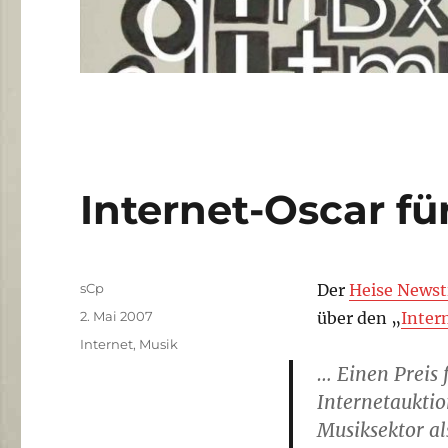
Internet-Oscar fü
Autor
sCp
Der
Heise Newst
Veröffentlicht
2. Mai 2007
über den „
Inter
am
Kategorien
Internet
,
Musik
… Einen Preis
Internetauktio
Musiksektor al