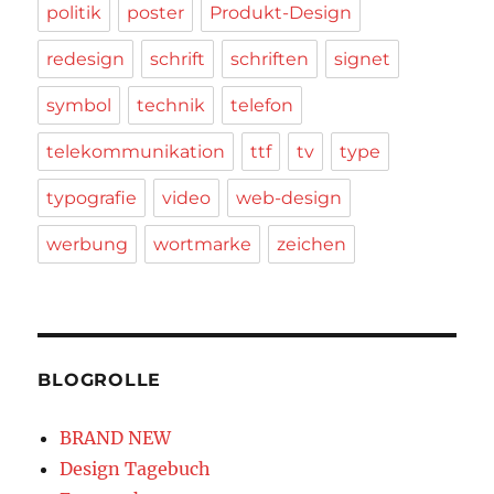
politik
poster
Produkt-Design
redesign
schrift
schriften
signet
symbol
technik
telefon
telekommunikation
ttf
tv
type
typografie
video
web-design
werbung
wortmarke
zeichen
BLOGROLLE
BRAND NEW
Design Tagebuch