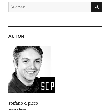
SU
Suchen
nach:
AUTOR
stefano c. picco