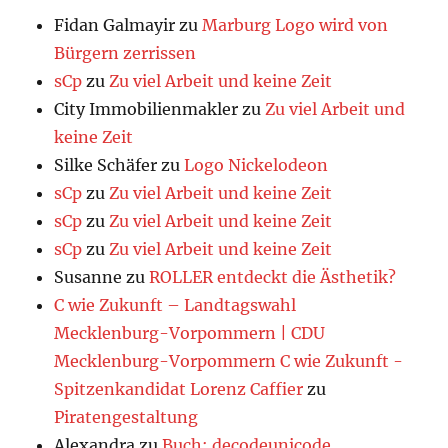
Fidan Galmayir
zu
Marburg Logo wird von
Bürgern zerrissen
sCp
zu
Zu viel Arbeit und keine Zeit
City Immobilienmakler
zu
Zu viel Arbeit und
keine Zeit
Silke Schäfer
zu
Logo Nickelodeon
sCp
zu
Zu viel Arbeit und keine Zeit
sCp
zu
Zu viel Arbeit und keine Zeit
sCp
zu
Zu viel Arbeit und keine Zeit
Susanne
zu
ROLLER entdeckt die Ästhetik?
C wie Zukunft – Landtagswahl
Mecklenburg-Vorpommern | CDU
Mecklenburg-Vorpommern C wie Zukunft -
Spitzenkandidat Lorenz Caffier
zu
Piratengestaltung
Alexandra
zu
Buch: decodeunicode