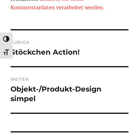
Kommentardaten verarbeitet werden.
Beitragsnavigation
UMSCHALTEN AUF HOHE KONTRASTE
ZURÜCK
Stöckchen Action!
Vorheriger
SCHRIFT VERGRÖSSERN
Beitrag:
WEITER
Objekt-/Produkt-Design
Nächster
Beitrag:
simpel