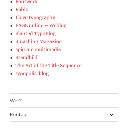
Fontwerk
Fubiz
I love typography
PAGE online – Weblog
Slanted TypoBlog
Smashing Magazine
spicOne multimedia
Standbild
The Art of the Title Sequence
typopolis. blog
Wer?
Unterme
Kontakt
öffnen