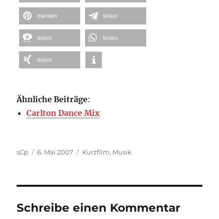
merken
teilen
teilen
teilen
teilen
Ähnliche Beiträge
:
Carlton Dance Mix
Autor
Veröffentlicht
Kategorien
sCp
6. Mai 2007
Kurzfilm
,
Musik
am
Schreibe einen Kommentar