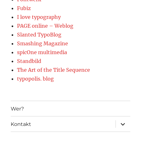
Fubiz
I love typography
PAGE online – Weblog
Slanted TypoBlog
Smashing Magazine
spicOne multimedia
Standbild
The Art of the Title Sequence
typopolis. blog
Wer?
Unterme
Kontakt
öffnen