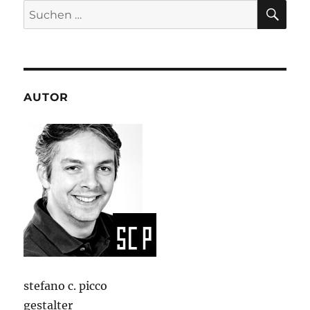
SU
Suchen
nach:
AUTOR
stefano c. picco
gestalter