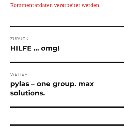
Kommentardaten verarbeitet werden.
Beitragsnavigation
ZURÜCK
HILFE … omg!
Vorheriger
Beitrag:
WEITER
pylas – one group. max
Nächster
Beitrag:
solutions.