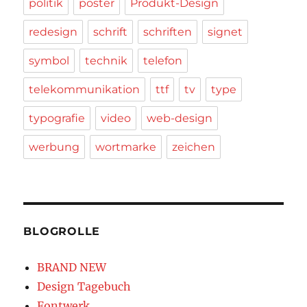
politik
poster
Produkt-Design
redesign
schrift
schriften
signet
symbol
technik
telefon
telekommunikation
ttf
tv
type
typografie
video
web-design
werbung
wortmarke
zeichen
BLOGROLLE
BRAND NEW
Design Tagebuch
Fontwerk