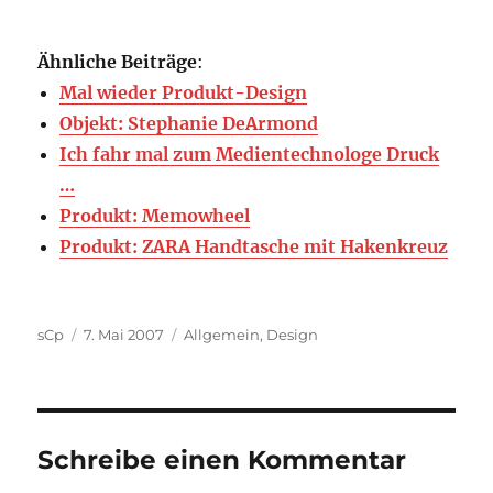
Ähnliche Beiträge
:
Mal wieder Produkt-Design
Objekt: Stephanie DeArmond
Ich fahr mal zum Medientechnologe Druck
…
Produkt: Memowheel
Produkt: ZARA Handtasche mit Hakenkreuz
Autor
Veröffentlicht
Kategorien
sCp
7. Mai 2007
Allgemein
,
Design
am
Schreibe einen Kommentar