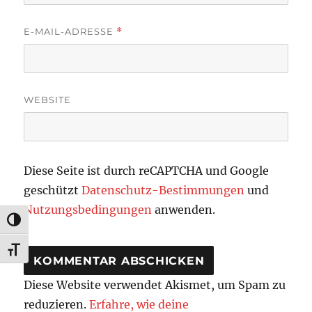
E-MAIL-ADRESSE
*
WEBSITE
Diese Seite ist durch reCAPTCHA und Google
geschützt
Datenschutz-Bestimmungen
und
Nutzungsbedingungen
anwenden.
UMSCHALTEN AUF HOHE KONTRASTE
SCHRIFT VERGRÖSSERN
Diese Website verwendet Akismet, um Spam zu
reduzieren.
Erfahre, wie deine