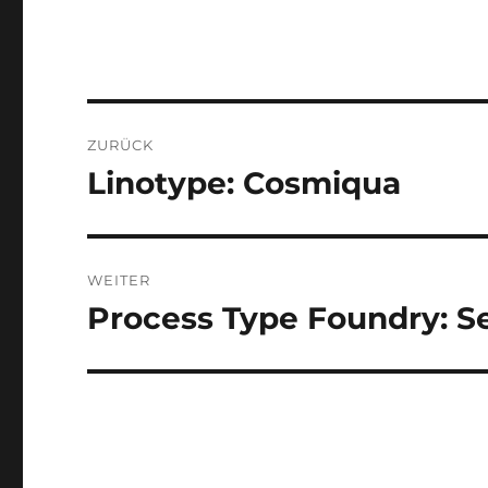
Beitragsnavigation
ZURÜCK
Linotype: Cosmiqua
Vorheriger
Beitrag:
WEITER
Process Type Foundry: S
Nächster
Beitrag: