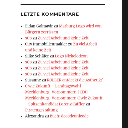
LETZTE KOMMENTARE
Fidan Galmayir
zu
Marburg Logo wird von
Bürgern zerrissen
sCp
zu
Zu viel Arbeit und keine Zeit
City Immobilienmakler
zu
Zu viel Arbeit
und keine Zeit
Silke Schäfer
zu
Logo Nickelodeon
sCp
zu
Zu viel Arbeit und keine Zeit
sCp
zu
Zu viel Arbeit und keine Zeit
sCp
zu
Zu viel Arbeit und keine Zeit
Susanne
zu
ROLLER entdeckt die Ästhetik?
C wie Zukunft – Landtagswahl
Mecklenburg-Vorpommern | CDU
Mecklenburg-Vorpommern C wie Zukunft
- Spitzenkandidat Lorenz Caffier
zu
Piratengestaltung
Alexandra
zu
Buch: decodeunicode