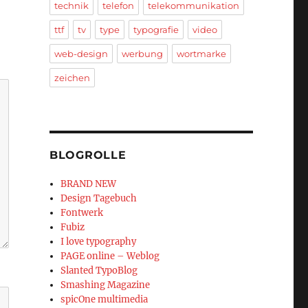
technik
telefon
telekommunikation
ttf
tv
type
typografie
video
web-design
werbung
wortmarke
zeichen
BLOGROLLE
BRAND NEW
Design Tagebuch
Fontwerk
Fubiz
I love typography
PAGE online – Weblog
Slanted TypoBlog
Smashing Magazine
spicOne multimedia