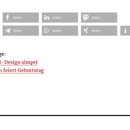
teilen
teilen
teilen
teilen
teilen
teilen
ge
:
t-Design simpel
 feiert Geburtstag