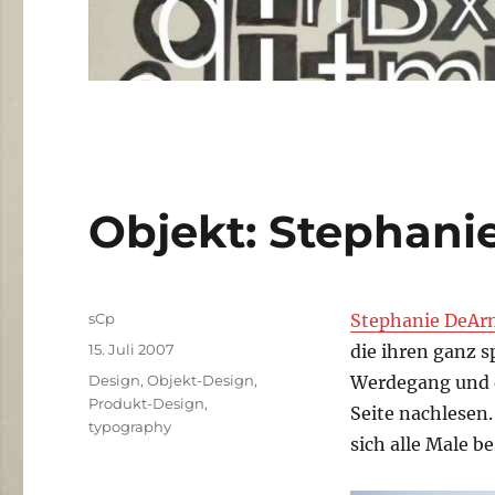
Objekt: Stephan
Autor
sCp
Stephanie DeA
Veröffentlicht
15. Juli 2007
die ihren ganz 
am
Kategorien
Design
,
Objekt-Design
,
Werdegang und d
Produkt-Design
,
Seite nachlesen.
typography
sich alle Male b