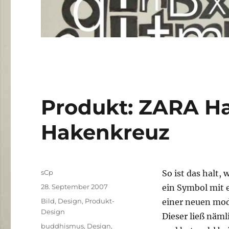
Produkt: ZARA H
Hakenkreuz
Autor
sCp
So ist das halt,
Veröffentlicht
28. September 2007
ein Symbol mit 
am
Kategorien
Bild
,
Design
,
Produkt-
einer neuen mo
Design
Dieser ließ näml
Schlagwörter
buddhismus
,
Design
,