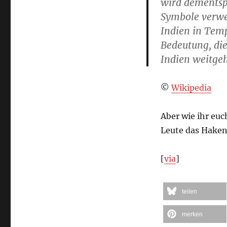
wird dementsp
Symbole verwe
Indien in Temp
Bedeutung, die
Indien weitge
©
Wikipedia
Aber wie ihr euc
Leute das Haken
[
via
]
teilen
merken