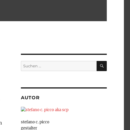
SUCHEN
Suchen
nach:
AUTOR
n
stefano c. picco
n
gestalter