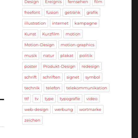
Design
Ereignis
fernsehen
film
freefont
fusion
getränk
grafik
illustration
internet
kampagne
Kunst
Kurzfilm
motion
Motion-Design
motion-graphics
musik
natur
plakat
politik
poster
Produkt-Design
redesign
schrift
schriften
signet
symbol
technik
telefon
telekommunikation
ttf
tv
type
typografie
video
web-design
werbung
wortmarke
zeichen