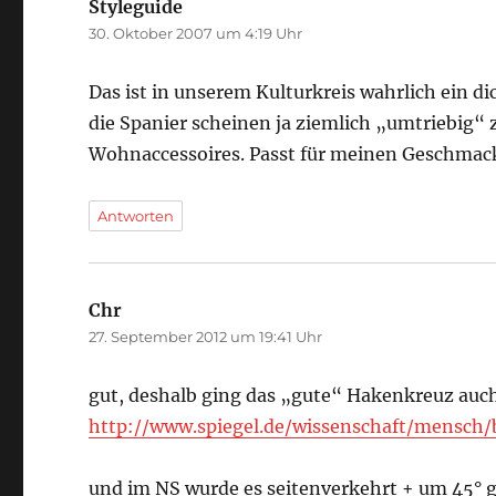
Styleguide
sagt:
30. Oktober 2007 um 4:19 Uhr
Das ist in unserem Kulturkreis wahrlich ein d
die Spanier scheinen ja ziemlich „umtriebig“ 
Wohnaccessoires. Passt für meinen Geschmack 
Antworten
Chr
sagt:
27. September 2012 um 19:41 Uhr
gut, deshalb ging das „gute“ Hakenkreuz auch 
http://www.spiegel.de/wissenschaft/mensch
und im NS wurde es seitenverkehrt + um 45° g