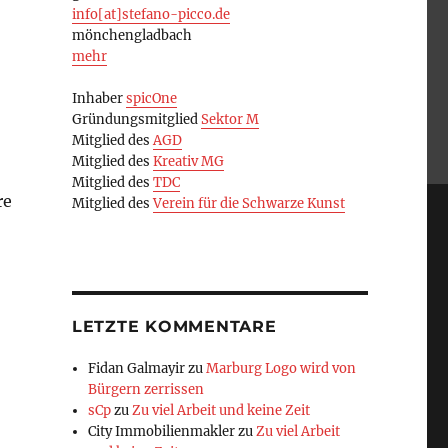
info[at]stefano-picco.de
mönchengladbach
mehr
Inhaber
spicOne
Gründungsmitglied
Sektor M
Mitglied des
AGD
Mitglied des
Kreativ MG
Mitglied des
TDC
re
Mitglied des
Verein für die Schwarze Kunst
LETZTE KOMMENTARE
Fidan Galmayir
zu
Marburg Logo wird von
Bürgern zerrissen
sCp
zu
Zu viel Arbeit und keine Zeit
City Immobilienmakler
zu
Zu viel Arbeit