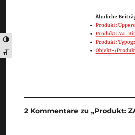
Ähnliche Beiträ
Produkt: Upperc
Produkt: Mr. Bi
UMSCHALTEN AUF HOHE KONTRASTE
Produkt: Typogr
Objekt-/Produk
SCHRIFT VERGRÖSSERN
2 Kommentare zu „Produkt: 