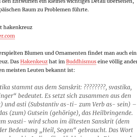
 den Entwürfen ein kleines wichtiges Detail übersehen,
päischen Raum zu Problemen führte.
er.com
erspielten Blumen und Ornamenten findet man auch ein
euz. Das
Hakenkeuz
hat im
Buddhismus
eine völlig ande
en meisten Leuten bekannt ist:
ika stammt aus dem Sanskrit: ????????, svastika,
nger“ bedeutet. Es setzt sich zusammen aus den
t) und asti (Substantiv as-ti- zum Verb as- sein) –
 das (zum) Gutsein (gehörige), das Heilbringende.
m svasti- wird schon im ältesten Sanskrit (dem
der Bedeutung „Heil, Segen“ gebraucht. Das Wort