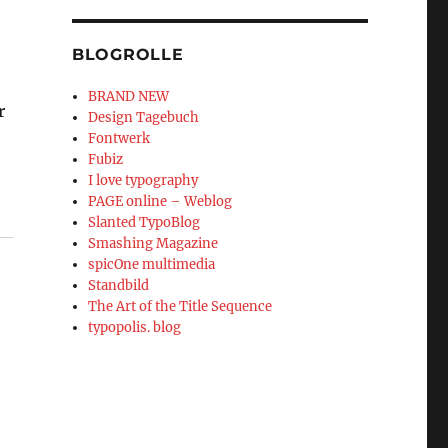
BLOGROLLE
BRAND NEW
r
Design Tagebuch
Fontwerk
Fubiz
I love typography
PAGE online – Weblog
Slanted TypoBlog
Smashing Magazine
spicOne multimedia
Standbild
The Art of the Title Sequence
typopolis. blog