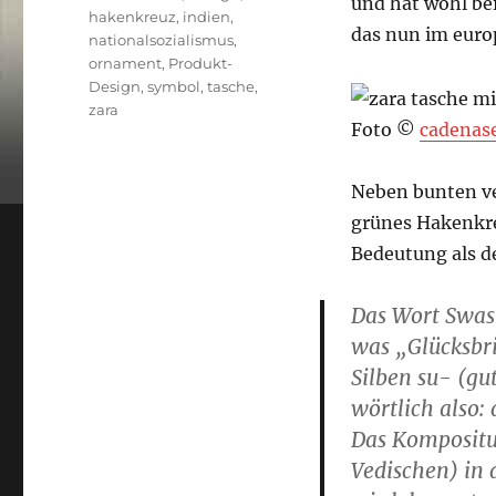
und hat wohl bei
hakenkreuz
,
indien
,
das nun im euro
nationalsozialismus
,
ornament
,
Produkt-
Design
,
symbol
,
tasche
,
zara
Foto ©
cadenas
Neben bunten v
grünes Hakenkr
Bedeutung als d
Das Wort Swast
was „Glücksbri
Silben su- (gu
wörtlich also:
Das Kompositu
Vedischen) in 