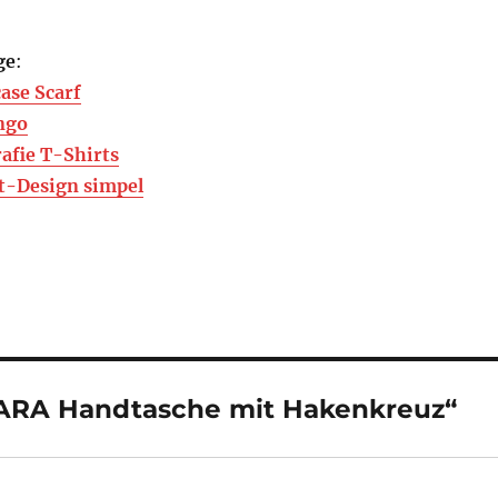
ge
:
ase Scarf
ngo
afie T-Shirts
t-Design simpel
ZARA Handtasche mit Hakenkreuz“