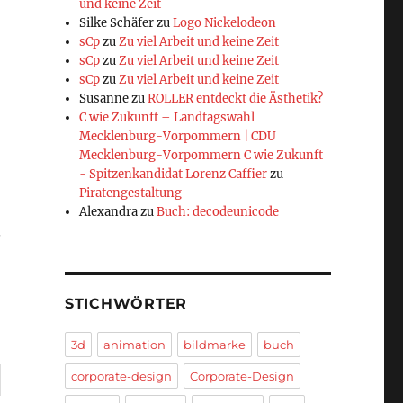
und keine Zeit
Silke Schäfer
zu
Logo Nickelodeon
sCp
zu
Zu viel Arbeit und keine Zeit
sCp
zu
Zu viel Arbeit und keine Zeit
sCp
zu
Zu viel Arbeit und keine Zeit
Susanne
zu
ROLLER entdeckt die Ästhetik?
C wie Zukunft – Landtagswahl
Mecklenburg-Vorpommern | CDU
Mecklenburg-Vorpommern C wie Zukunft
- Spitzenkandidat Lorenz Caffier
zu
Piratengestaltung
Alexandra
zu
Buch: decodeunicode
.
STICHWÖRTER
3d
animation
bildmarke
buch
corporate-design
Corporate-Design