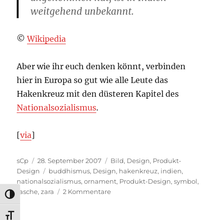
weitgehend unbekannt.
©
Wikipedia
Aber wie ihr euch denken könnt, verbinden
hier in Europa so gut wie alle Leute das
Hakenkreuz mit den düsteren Kapitel des
Nationalsozialismus
.
[
via
]
Autor
Veröffentlicht
Kategorien
sCp
28. September 2007
Bild
,
Design
,
Produkt-
am
Schlagwörter
Design
buddhismus
,
Design
,
hakenkreuz
,
indien
,
nationalsozialismus
,
ornament
,
Produkt-Design
,
symbol
,
zu
tasche
,
zara
2 Kommentare
UMSCHALTEN AUF HOHE KONTRASTE
Produkt:
ZARA
SCHRIFT VERGRÖSSERN