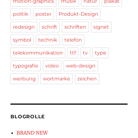
motion-graphics
musik
natur
plakat
politik
poster
Produkt-Design
redesign
schrift
schriften
signet
symbol
technik
telefon
telekommunikation
ttf
tv
type
typografie
video
web-design
werbung
wortmarke
zeichen
BLOGROLLE
BRAND NEW