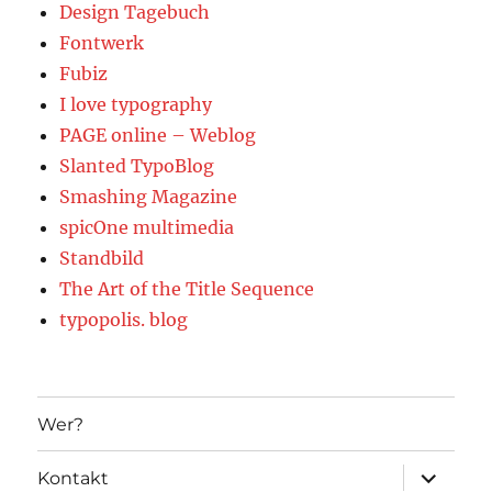
Design Tagebuch
Fontwerk
Fubiz
I love typography
PAGE online – Weblog
Slanted TypoBlog
Smashing Magazine
spicOne multimedia
Standbild
The Art of the Title Sequence
typopolis. blog
Wer?
Unterme
Kontakt
öffnen