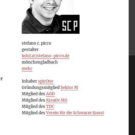
stefano c. picco
gestalter
info[at]stefano-picco.de
mönchengladbach
mehr
er
Inhaber
spicOne
Gründungsmitglied
Sektor M
Mitglied des
AGD
Mitglied des
Kreativ MG
Mitglied des
TDC
Mitglied des
Verein für die Schwarze Kunst