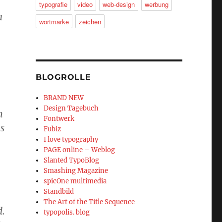
typografie
video
web-design
werbung
a
wortmarke
zeichen
BLOGROLLE
BRAND NEW
Design Tagebuch
n
Fontwerk
s
Fubiz
I love typography
PAGE online – Weblog
Slanted TypoBlog
Smashing Magazine
spicOne multimedia
Standbild
The Art of the Title Sequence
d.
typopolis. blog