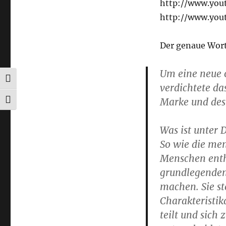
http://www.yo
http://www.you
Der genaue Wort
Um eine neue o
UMSCHALTEN AUF HOHE KONTRASTE
verdichtete d
Marke und des
SCHRIFT VERGRÖSSERN
Was ist unter
So wie die me
Menschen enth
grundlegenden
machen. Sie st
Charakteristik
teilt und sich