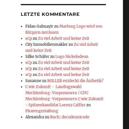
LETZTE KOMMENTARE
Fidan Galmayir
zu
Marburg Logo wird von
Bürgern zerrissen
sCp
zu
Zu viel Arbeit und keine Zeit
City Immobilienmakler
zu
Zu viel Arbeit
und keine Zeit
Silke Schäfer
zu
Logo Nickelodeon
sCp
zu
Zu viel Arbeit und keine Zeit
sCp
zu
Zu viel Arbeit und keine Zeit
sCp
zu
Zu viel Arbeit und keine Zeit
Susanne
zu
ROLLER entdeckt die Ästhetik?
C wie Zukunft – Landtagswahl
Mecklenburg-Vorpommern | CDU
Mecklenburg-Vorpommern C wie Zukunft
- Spitzenkandidat Lorenz Caffier
zu
Piratengestaltung
Alexandra
zu
Buch: decodeunicode