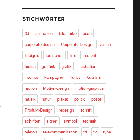
STICHWÖRTER
3d
animation
bildmarke
buch
corporate-design
Corporate-Design
Design
Ereignis
fernsehen
film
freefont
fusion
getränk
grafik
illustration
internet
kampagne
Kunst
Kurzfilm
motion
Motion-Design
motion-graphics
musik
natur
plakat
politik
poster
r
Produkt-Design
redesign
schrift
schriften
signet
symbol
technik
telefon
telekommunikation
ttf
tv
type