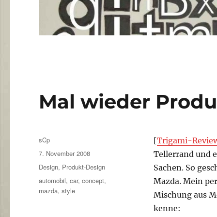
Mal wieder Produ
Autor
sCp
[
Trigami-Revie
Veröffentlicht
7. November 2008
Tellerrand und 
am
Kategorien
Design
,
Produkt-Design
Sachen. So gesc
Schlagwörter
automobil
,
car
,
concept
,
Mazda. Mein pers
mazda
,
style
Mischung aus Me
kenne: