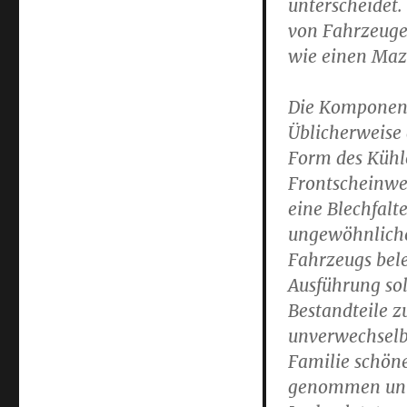
unterscheidet.
von Fahrzeuge
wie einen Mazd
Die Komponen
Üblicherweise
Form des Kühle
Frontscheinwer
eine Blechfalte
ungewöhnliche
Fahrzeugs bel
Ausführung sol
Bestandteile z
unverwechselba
Familie schöne
genommen unte