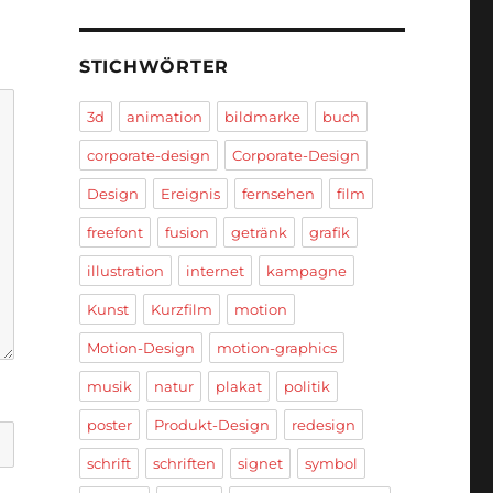
STICHWÖRTER
3d
animation
bildmarke
buch
corporate-design
Corporate-Design
Design
Ereignis
fernsehen
film
freefont
fusion
getränk
grafik
illustration
internet
kampagne
Kunst
Kurzfilm
motion
Motion-Design
motion-graphics
musik
natur
plakat
politik
poster
Produkt-Design
redesign
schrift
schriften
signet
symbol