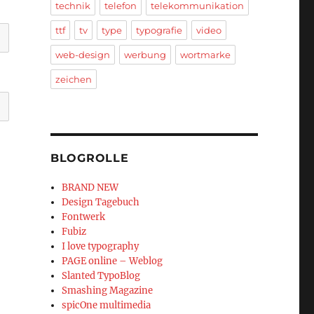
technik
telefon
telekommunikation
ttf
tv
type
typografie
video
web-design
werbung
wortmarke
zeichen
BLOGROLLE
BRAND NEW
Design Tagebuch
Fontwerk
Fubiz
I love typography
PAGE online – Weblog
Slanted TypoBlog
Smashing Magazine
spicOne multimedia