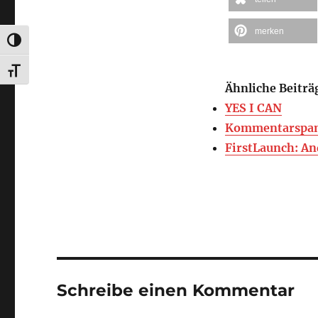
merken
UMSCHALTEN AUF HOHE KONTRASTE
SCHRIFT VERGRÖSSERN
Ähnliche Beiträ
YES I CAN
Kommentarspam 
FirstLaunch: A
Schreibe einen Kommentar