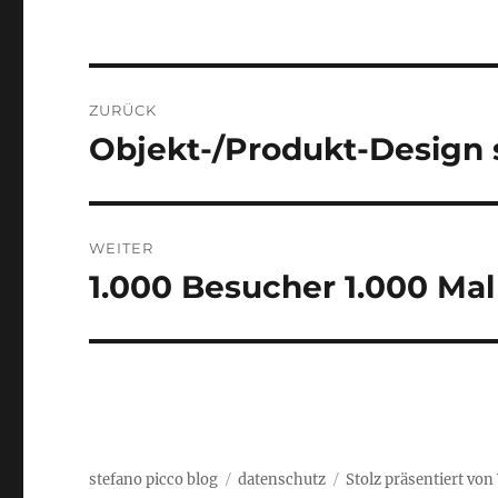
Beitragsnavigation
ZURÜCK
Objekt-/Produkt-Design 
Vorheriger
Beitrag:
WEITER
1.000 Besucher 1.000 Ma
Nächster
Beitrag:
stefano picco blog
datenschutz
Stolz präsentiert vo