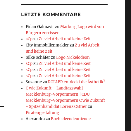
LETZTE KOMMENTARE
Fidan Galmayir
zu
Marburg Logo wird von
Bürgern zerrissen
sCp
zu
Zu viel Arbeit und keine Zeit
City Immobilienmakler
zu
Zu viel Arbeit
und keine Zeit
Silke Schäfer
zu
Logo Nickelodeon
sCp
zu
Zu viel Arbeit und keine Zeit
sCp
zu
Zu viel Arbeit und keine Zeit
sCp
zu
Zu viel Arbeit und keine Zeit
Susanne
zu
ROLLER entdeckt die Ästhetik?
C wie Zukunft – Landtagswahl
Mecklenburg-Vorpommern | CDU
Mecklenburg-Vorpommern C wie Zukunft
- Spitzenkandidat Lorenz Caffier
zu
Piratengestaltung
Alexandra
zu
Buch: decodeunicode