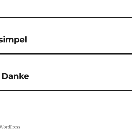
simpel
l Danke
n WordPress