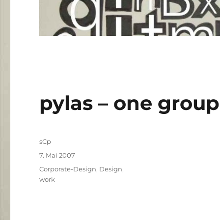
pylas – one group
Autor
sCp
Veröffentlicht
7. Mai 2007
am
Kategorien
Corporate-Design
,
Design
,
work