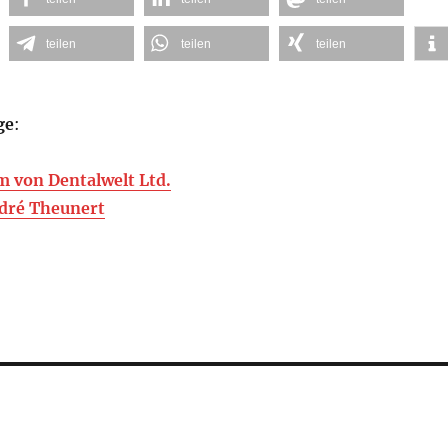
teilen
teilen
teilen
ge
:
von Dentalwelt Ltd.
ndré Theunert