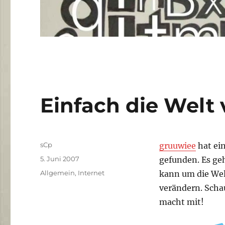
Einfach die Welt 
Autor
sCp
gruuwiee
hat ein
Veröffentlicht
5. Juni 2007
gefunden. Es geh
am
Kategorien
Allgemein
,
Internet
kann um die Welt
verändern. Scha
macht mit!