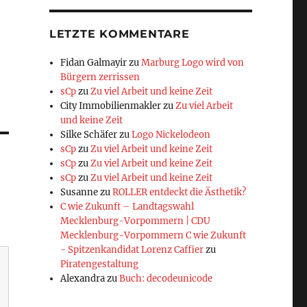
LETZTE KOMMENTARE
Fidan Galmayir
zu
Marburg Logo wird von
Bürgern zerrissen
sCp
zu
Zu viel Arbeit und keine Zeit
City Immobilienmakler
zu
Zu viel Arbeit
und keine Zeit
Silke Schäfer
zu
Logo Nickelodeon
sCp
zu
Zu viel Arbeit und keine Zeit
sCp
zu
Zu viel Arbeit und keine Zeit
sCp
zu
Zu viel Arbeit und keine Zeit
Susanne
zu
ROLLER entdeckt die Ästhetik?
C wie Zukunft – Landtagswahl
Mecklenburg-Vorpommern | CDU
Mecklenburg-Vorpommern C wie Zukunft
- Spitzenkandidat Lorenz Caffier
zu
Piratengestaltung
Alexandra
zu
Buch: decodeunicode