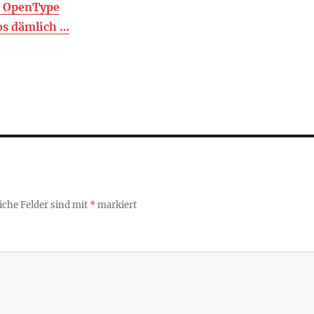
t OpenType
os dämlich …
iche Felder sind mit
*
markiert