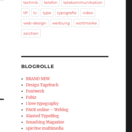
technik
telefon
telekommunikation
ttf
tv
type
typografie
video
web-design
werbung
wortmarke
zeichen
BLOGROLLE
BRAND NEW
Design Tagebuch
Fontwerk
Fubiz
I love typography
PAGE online – Weblog
Slanted TypoBlog
Smashing Magazine
spicOne multimedia