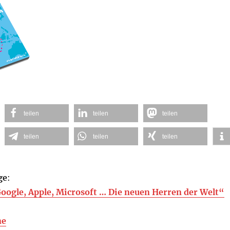
teilen
teilen
teilen
teilen
teilen
teilen
ge
:
oogle, Apple, Microsoft … Die neuen Herren der Welt“
ne