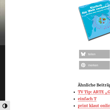
teilen
merken
Ähnliche Beiträ
TV Tip: ARTE „G
einfach T
print klaut onli
UMSCHALTEN AUF HOHE KONTRASTE