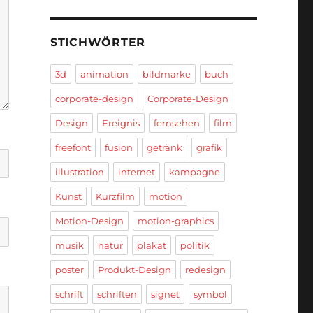
STICHWÖRTER
3d
animation
bildmarke
buch
corporate-design
Corporate-Design
Design
Ereignis
fernsehen
film
freefont
fusion
getränk
grafik
illustration
internet
kampagne
Kunst
Kurzfilm
motion
Motion-Design
motion-graphics
musik
natur
plakat
politik
poster
Produkt-Design
redesign
schrift
schriften
signet
symbol