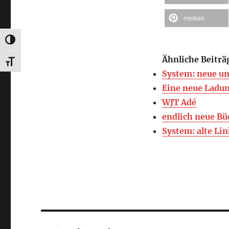
merken
UMSCHALTEN AUF HOHE KONTRASTE
Ähnliche Beiträ
SCHRIFT VERGRÖSSERN
System: neue un
Eine neue Ladu
WJT Adé
endlich neue Bü
System: alte Li