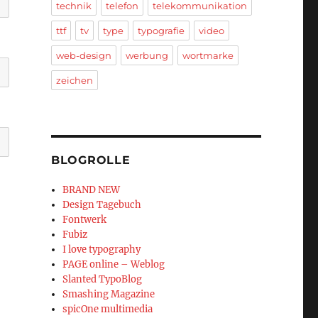
technik
telefon
telekommunikation
ttf
tv
type
typografie
video
web-design
werbung
wortmarke
zeichen
BLOGROLLE
BRAND NEW
Design Tagebuch
Fontwerk
Fubiz
I love typography
PAGE online – Weblog
Slanted TypoBlog
Smashing Magazine
spicOne multimedia