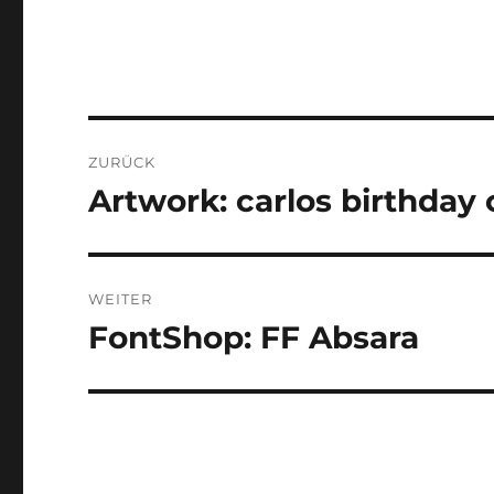
Beitragsnavigation
ZURÜCK
Artwork: carlos birthday 
Vorheriger
Beitrag:
WEITER
FontShop: FF Absara
Nächster
Beitrag: