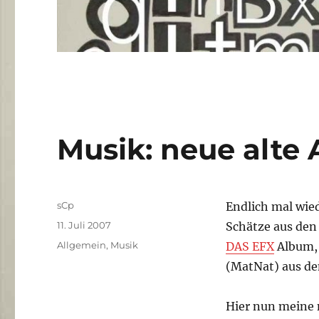
Musik: neue alte 
Autor
sCp
Endlich mal wie
Veröffentlicht
11. Juli 2007
Schätze aus den
am
Kategorien
Allgemein
,
Musik
DAS EFX
Album, 
(MatNat) aus de
Hier nun meine 