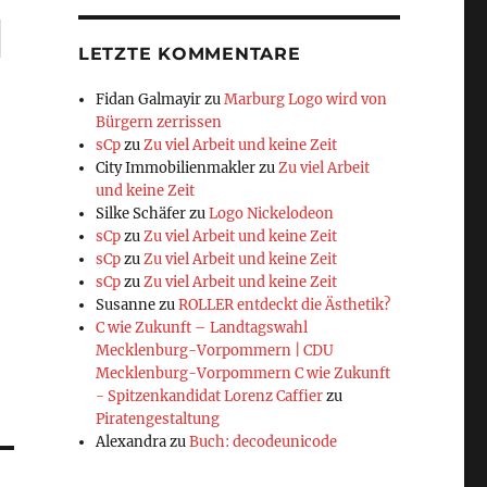
LETZTE KOMMENTARE
Fidan Galmayir
zu
Marburg Logo wird von
Bürgern zerrissen
sCp
zu
Zu viel Arbeit und keine Zeit
City Immobilienmakler
zu
Zu viel Arbeit
und keine Zeit
Silke Schäfer
zu
Logo Nickelodeon
sCp
zu
Zu viel Arbeit und keine Zeit
sCp
zu
Zu viel Arbeit und keine Zeit
sCp
zu
Zu viel Arbeit und keine Zeit
Susanne
zu
ROLLER entdeckt die Ästhetik?
C wie Zukunft – Landtagswahl
Mecklenburg-Vorpommern | CDU
Mecklenburg-Vorpommern C wie Zukunft
- Spitzenkandidat Lorenz Caffier
zu
Piratengestaltung
Alexandra
zu
Buch: decodeunicode