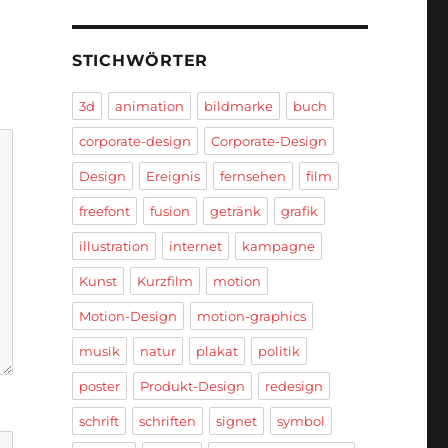
STICHWÖRTER
3d
animation
bildmarke
buch
corporate-design
Corporate-Design
Design
Ereignis
fernsehen
film
freefont
fusion
getränk
grafik
illustration
internet
kampagne
Kunst
Kurzfilm
motion
Motion-Design
motion-graphics
musik
natur
plakat
politik
poster
Produkt-Design
redesign
schrift
schriften
signet
symbol