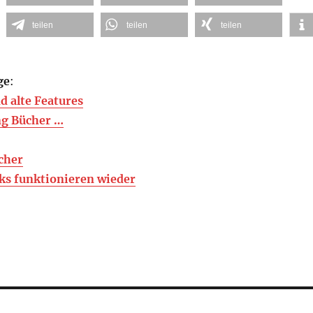
teilen
teilen
teilen
ge
:
d alte Features
ng Bücher …
cher
nks funktionieren wieder