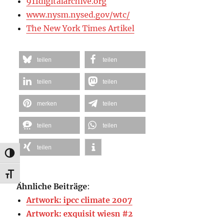
911digitalarchive.org
www.nysm.nysed.gov/wtc/
The New York Times Artikel
teilen
teilen
teilen
teilen
merken
teilen
teilen
teilen
teilen
UMSCHALTEN AUF HOHE KONTRASTE
SCHRIFT VERGRÖSSERN
Ähnliche Beiträge
:
Artwork: ipcc climate 2007
Artwork: exquisit wiesn #2