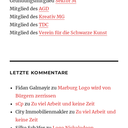
Gründungsmitglied
Sektor M
Mitglied des
AGD
Mitglied des
Kreativ MG
Mitglied des
TDC
Mitglied des
Verein für die Schwarze Kunst
LETZTE KOMMENTARE
Fidan Galmayir
zu
Marburg Logo wird von
Bürgern zerrissen
sCp
zu
Zu viel Arbeit und keine Zeit
City Immobilienmakler
zu
Zu viel Arbeit und
keine Zeit
Silke Schäfer
zu
Logo Nickelodeon