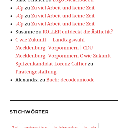
sCp
zu
Zu viel Arbeit und keine Zeit
sCp
zu
Zu viel Arbeit und keine Zeit
sCp
zu
Zu viel Arbeit und keine Zeit
Susanne
zu
ROLLER entdeckt die Ästhetik?
C wie Zukunft – Landtagswahl
Mecklenburg-Vorpommern | CDU
Mecklenburg-Vorpommern C wie Zukunft -
Spitzenkandidat Lorenz Caffier
zu
Piratengestaltung
Alexandra
zu
Buch: decodeunicode
STICHWÖRTER
3d
animation
bildmarke
buch