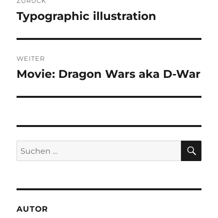
ZURÜCK
Typographic illustration
Vorheriger
Beitrag:
WEITER
Movie: Dragon Wars aka D-War
Nächster
Beitrag:
SU
Suchen
nach:
AUTOR