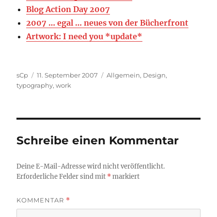
Blog Action Day 2007
2007 … egal … neues von der Bücherfront
Artwork: I need you *update*
Autor
Veröffentlicht
Kategorien
sCp
11. September 2007
Allgemein
,
Design
,
am
typography
,
work
Schreibe einen Kommentar
Deine E-Mail-Adresse wird nicht veröffentlicht.
Erforderliche Felder sind mit
*
markiert
KOMMENTAR
*