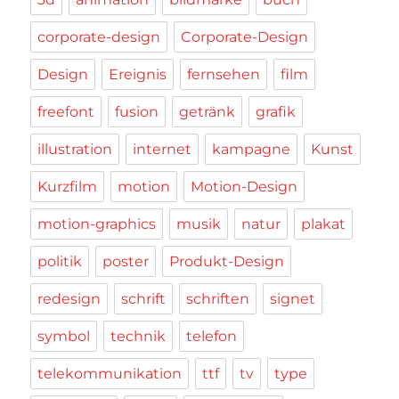
corporate-design
Corporate-Design
Design
Ereignis
fernsehen
film
freefont
fusion
getränk
grafik
illustration
internet
kampagne
Kunst
Kurzfilm
motion
Motion-Design
motion-graphics
musik
natur
plakat
politik
poster
Produkt-Design
redesign
schrift
schriften
signet
symbol
technik
telefon
telekommunikation
ttf
tv
type