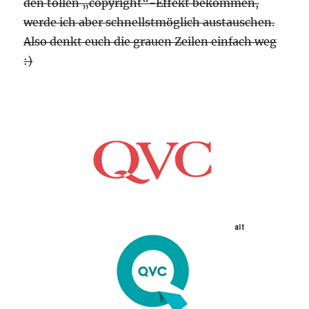
den tollen „copyright“-Effekt bekommen,
werde ich aber schnellstmöglich austauschen.
Also denkt euch die grauen Zeilen einfach weg
:)