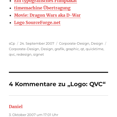
Ein typografisches Filmplakat
timemachine Übertragung
Movie: Dragon Wars aka D-War
Logo SourceForge.net
Autor
Veröffentlicht
Kategorien
Schl
sCp
24. September 2007
Corporate-Design
,
Design
am
Corporate-Design
,
Design
,
grafik
,
graphic
,
qt
,
quicktime
,
qvc
,
redesign
,
signet
4 Kommentare zu „Logo: QVC“
Daniel
sagt:
3. Oktober 2007 um 17:01 Uhr