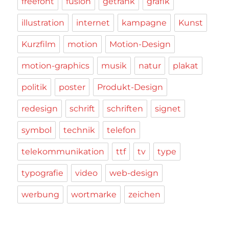
freefont
fusion
getränk
grafik
illustration
internet
kampagne
Kunst
Kurzfilm
motion
Motion-Design
motion-graphics
musik
natur
plakat
politik
poster
Produkt-Design
redesign
schrift
schriften
signet
symbol
technik
telefon
telekommunikation
ttf
tv
type
typografie
video
web-design
werbung
wortmarke
zeichen