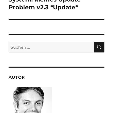
Beitrag:
Problem v2.3 *Update*
SU
Suchen
nach:
AUTOR