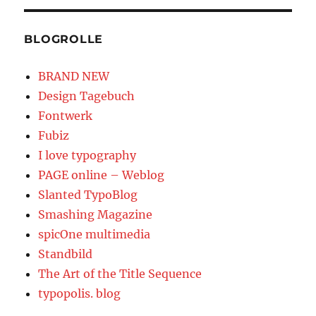
BLOGROLLE
BRAND NEW
Design Tagebuch
Fontwerk
Fubiz
I love typography
PAGE online – Weblog
Slanted TypoBlog
Smashing Magazine
spicOne multimedia
Standbild
The Art of the Title Sequence
typopolis. blog