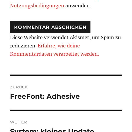
Nutzungsbedingungen
anwenden.
Diese Website verwendet Akismet, um Spam zu
reduzieren.
Erfahre, wie deine
Kommentardaten verarbeitet werden.
Beitragsnavigation
ZURÜCK
FreeFont: Adhesive
Vorheriger
Beitrag:
WEITER
System: kleines Update
Nächster