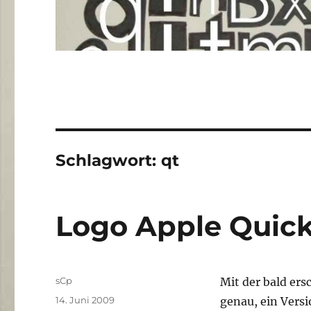
Schlagwort:
qt
Logo Apple Quic
Autor
sCp
Mit der bald er
Veröffentlicht
14. Juni 2009
genau, ein Vers