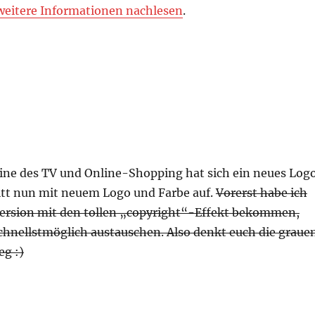
weitere Informationen nachlesen
.
eine des TV und Online-Shopping hat sich ein neues Log
itt nun mit neuem Logo und Farbe auf.
Vorerst habe ich
 Version mit den tollen „copyright“-Effekt bekommen,
schnellstmöglich austauschen. Also denkt euch die graue
eg :)