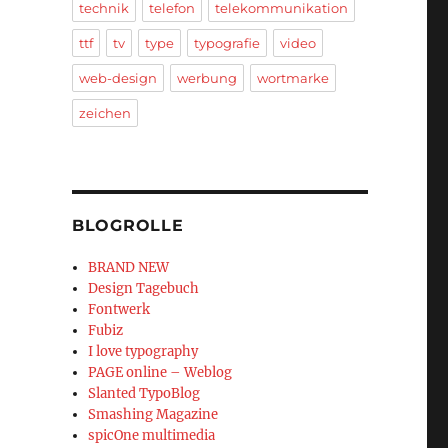
technik
telefon
telekommunikation
ttf
tv
type
typografie
video
web-design
werbung
wortmarke
zeichen
BLOGROLLE
BRAND NEW
Design Tagebuch
Fontwerk
Fubiz
I love typography
PAGE online – Weblog
Slanted TypoBlog
Smashing Magazine
spicOne multimedia