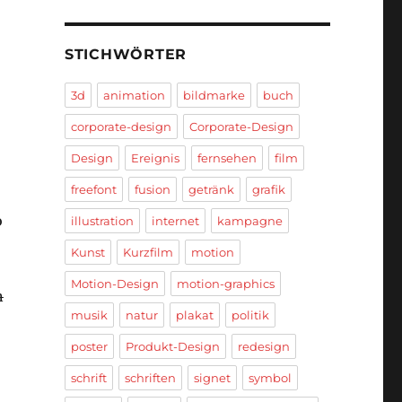
STICHWÖRTER
3d
animation
bildmarke
buch
corporate-design
Corporate-Design
Design
Ereignis
fernsehen
film
freefont
fusion
getränk
grafik
o
illustration
internet
kampagne
Kunst
Kurzfilm
motion
Motion-Design
motion-graphics
n
musik
natur
plakat
politik
poster
Produkt-Design
redesign
schrift
schriften
signet
symbol