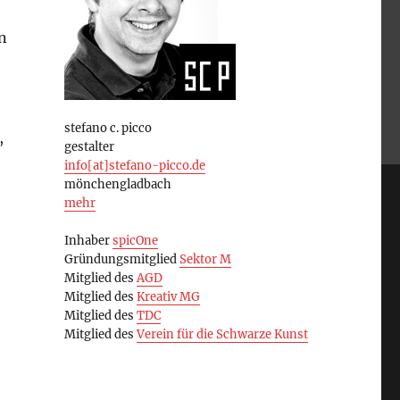
n
stefano c. picco
,
gestalter
info[at]stefano-picco.de
mönchengladbach
mehr
Inhaber
spicOne
Gründungsmitglied
Sektor M
Mitglied des
AGD
Mitglied des
Kreativ MG
Mitglied des
TDC
Mitglied des
Verein für die Schwarze Kunst