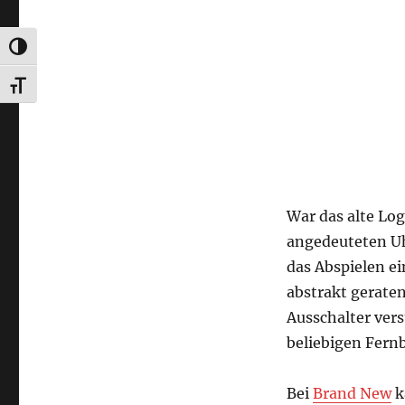
UMSCHALTEN AUF HOHE KONTRASTE
SCHRIFT VERGRÖSSERN
War das alte Log
angedeuteten Uh
das Abspielen ei
abstrakt geraten
Ausschalter ver
beliebigen Fern
Bei
Brand New
k