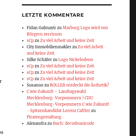
LETZTE KOMMENTARE
Fidan Galmayir
zu
Marburg Logo wird von
Bürgern zerrissen
sCp
zu
Zu viel Arbeit und keine Zeit
City Immobilienmakler
zu
Zu viel Arbeit
und keine Zeit
Silke Schäfer
zu
Logo Nickelodeon
sCp
zu
Zu viel Arbeit und keine Zeit
sCp
zu
Zu viel Arbeit und keine Zeit
sCp
zu
Zu viel Arbeit und keine Zeit
r
Susanne
zu
ROLLER entdeckt die Ästhetik?
C wie Zukunft – Landtagswahl
Mecklenburg-Vorpommern | CDU
Mecklenburg-Vorpommern C wie Zukunft
- Spitzenkandidat Lorenz Caffier
zu
Piratengestaltung
Alexandra
zu
Buch: decodeunicode
os