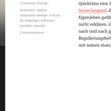
am
Kategorien
Corporate-Design
Quicktime eine 
Schlagwörter
anpassen
,
apple
,
Snow Leopard
. 
corporate-design
,
macos
,
Eigenleben gefü
qt
,
redesign
,
software
,
nicht erklären.
symbol
,
wandel
nach und nach g
zu
2 Kommentare
Logo
Regulierungsbe
Apple
mit seinen stan
Quicktime