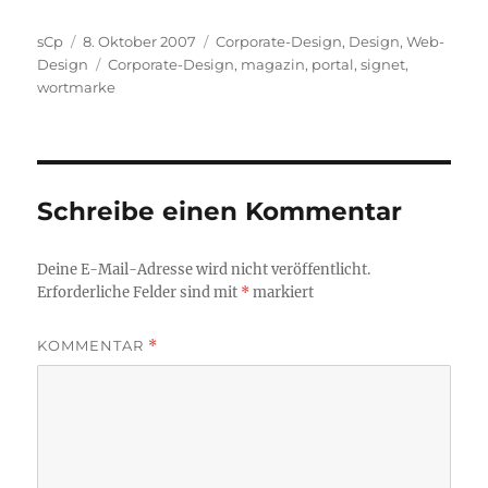
Autor
Veröffentlicht
Kategorien
sCp
8. Oktober 2007
Corporate-Design
,
Design
,
Web-
am
Schlagwörter
Design
Corporate-Design
,
magazin
,
portal
,
signet
,
wortmarke
Schreibe einen Kommentar
Deine E-Mail-Adresse wird nicht veröffentlicht.
Erforderliche Felder sind mit
*
markiert
KOMMENTAR
*