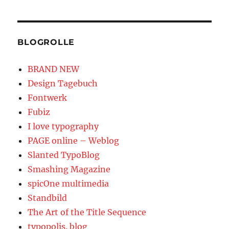
BLOGROLLE
BRAND NEW
Design Tagebuch
Fontwerk
Fubiz
I love typography
PAGE online – Weblog
Slanted TypoBlog
Smashing Magazine
spicOne multimedia
Standbild
The Art of the Title Sequence
typopolis. blog