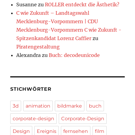
Susanne
zu
ROLLER entdeckt die Ästhetik?
C wie Zukunft – Landtagswahl
Mecklenburg-Vorpommern | CDU
Mecklenburg-Vorpommern C wie Zukunft -
Spitzenkandidat Lorenz Caffier
zu
Piratengestaltung
Alexandra
zu
Buch: decodeunicode
STICHWÖRTER
3d
animation
bildmarke
buch
corporate-design
Corporate-Design
Design
Ereignis
fernsehen
film