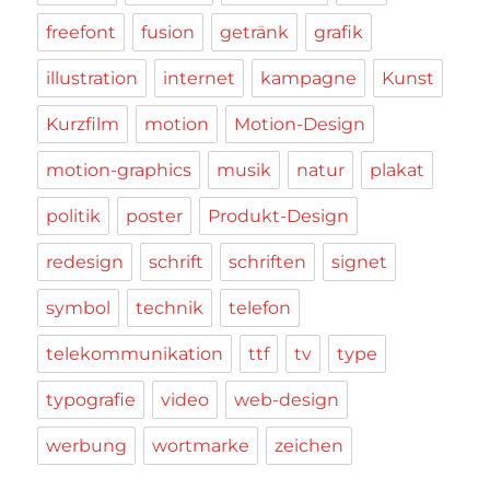
freefont
fusion
getränk
grafik
illustration
internet
kampagne
Kunst
Kurzfilm
motion
Motion-Design
motion-graphics
musik
natur
plakat
politik
poster
Produkt-Design
redesign
schrift
schriften
signet
symbol
technik
telefon
telekommunikation
ttf
tv
type
typografie
video
web-design
werbung
wortmarke
zeichen