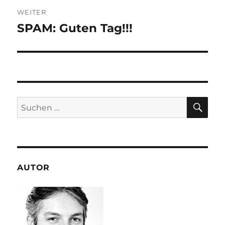
WEITER
SPAM: Guten Tag!!!
Nächster
Beitrag:
SU
Suchen
nach:
AUTOR