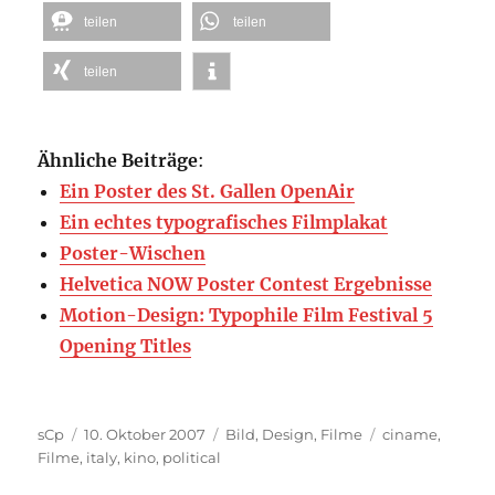
teilen
teilen
teilen
Ähnliche Beiträge
:
Ein Poster des St. Gallen OpenAir
Ein echtes typografisches Filmplakat
Poster-Wischen
Helvetica NOW Poster Contest Ergebnisse
Motion-Design: Typophile Film Festival 5
Opening Titles
Autor
Veröffentlicht
Kategorien
Schlagwörter
sCp
10. Oktober 2007
Bild
,
Design
,
Filme
ciname
,
am
Filme
,
italy
,
kino
,
political