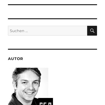
SU
Suchen
nach:
AUTOR