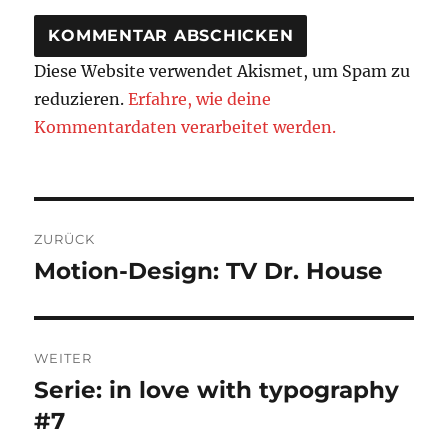
Diese Website verwendet Akismet, um Spam zu
reduzieren.
Erfahre, wie deine
Kommentardaten verarbeitet werden.
Beitragsnavigation
ZURÜCK
Motion-Design: TV Dr. House
Vorheriger
Beitrag:
WEITER
Serie: in love with typography
Nächster
Beitrag:
#7