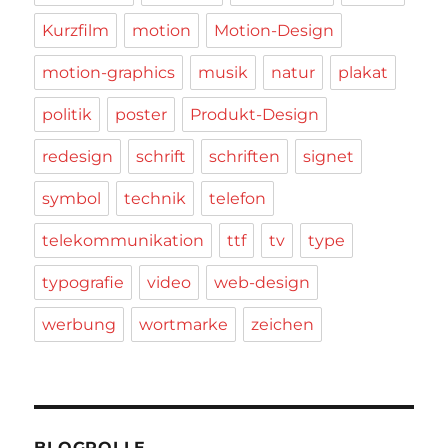
Kurzfilm
motion
Motion-Design
motion-graphics
musik
natur
plakat
politik
poster
Produkt-Design
redesign
schrift
schriften
signet
symbol
technik
telefon
telekommunikation
ttf
tv
type
typografie
video
web-design
werbung
wortmarke
zeichen
BLOGROLLE