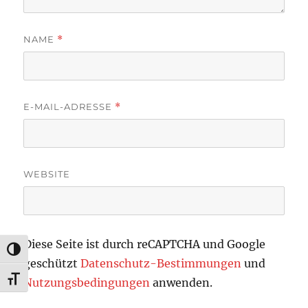
NAME
*
E-MAIL-ADRESSE
*
WEBSITE
Diese Seite ist durch reCAPTCHA und Google
UMSCHALTEN AUF HOHE KONTRASTE
geschützt
Datenschutz-Bestimmungen
und
SCHRIFT VERGRÖSSERN
Nutzungsbedingungen
anwenden.