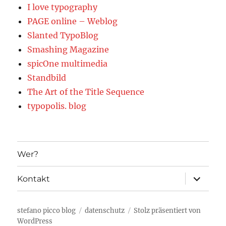
I love typography
PAGE online – Weblog
Slanted TypoBlog
Smashing Magazine
spicOne multimedia
Standbild
The Art of the Title Sequence
typopolis. blog
Wer?
Unterme
Kontakt
öffnen
stefano picco blog
datenschutz
Stolz präsentiert von
WordPress