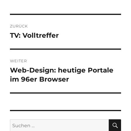
Beitragsnavigation
ZURÜCK
TV: Volltreffer
Vorheriger
Beitrag:
WEITER
Web-Design: heutige Portale
Nächster
Beitrag:
im 96er Browser
SU
Suchen