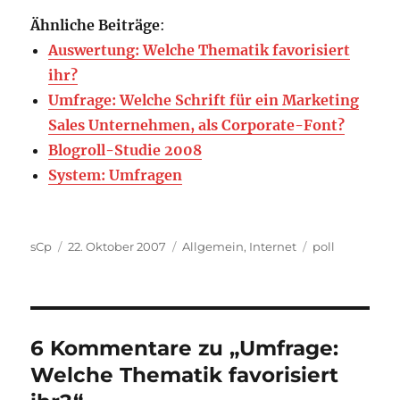
Ähnliche Beiträge
:
Auswertung: Welche Thematik favorisiert
ihr?
Umfrage: Welche Schrift für ein Marketing
Sales Unternehmen, als Corporate-Font?
Blogroll-Studie 2008
System: Umfragen
Autor
Veröffentlicht
Kategorien
Schlagwörter
sCp
22. Oktober 2007
Allgemein
,
Internet
poll
am
6 Kommentare zu „Umfrage:
Welche Thematik favorisiert