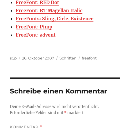
FreeFont: RED Dot
FreeFont: RT Magellan Italic
FreeFonts: Sling, Cicle, Existence
FreeFont: Pimp
FreeFont: advent
Autor
Veröffentlicht
Kategorien
Schlagwörter
sCp
26. Oktober 2007
Schriften
freefont
am
Schreibe einen Kommentar
Deine E-Mail-Adresse wird nicht veröffentlicht.
Erforderliche Felder sind mit
*
markiert
KOMMENTAR
*