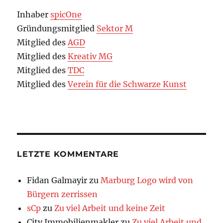
Inhaber
spicOne
Gründungsmitglied
Sektor M
Mitglied des
AGD
Mitglied des
Kreativ MG
Mitglied des
TDC
Mitglied des
Verein für die Schwarze Kunst
LETZTE KOMMENTARE
Fidan Galmayir
zu
Marburg Logo wird von
Bürgern zerrissen
sCp
zu
Zu viel Arbeit und keine Zeit
City Immobilienmakler
zu
Zu viel Arbeit und