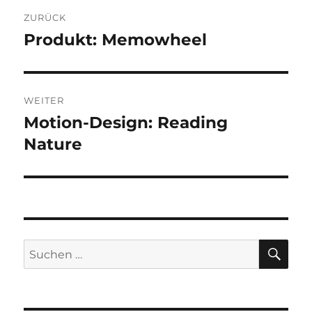
Beitragsnavigation
ZURÜCK
Produkt: Memowheel
Vorheriger
Beitrag:
WEITER
Motion-Design: Reading
Nächster
Beitrag:
Nature
SU
Suchen
nach: