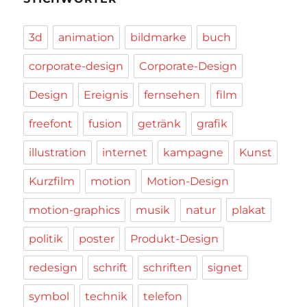
3d
animation
bildmarke
buch
corporate-design
Corporate-Design
Design
Ereignis
fernsehen
film
freefont
fusion
getränk
grafik
illustration
internet
kampagne
Kunst
Kurzfilm
motion
Motion-Design
motion-graphics
musik
natur
plakat
politik
poster
Produkt-Design
redesign
schrift
schriften
signet
symbol
technik
telefon