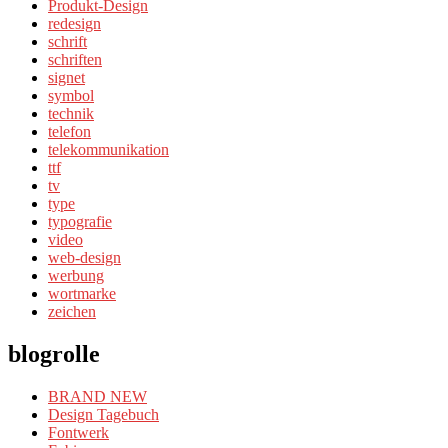
Produkt-Design
redesign
schrift
schriften
signet
symbol
technik
telefon
telekommunikation
ttf
tv
type
typografie
video
web-design
werbung
wortmarke
zeichen
blogrolle
BRAND NEW
Design Tagebuch
Fontwerk