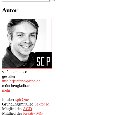
Suchen
nach:
Autor
stefano c. picco
gestalter
info[at]stefano-picco.de
mönchengladbach
mehr
Inhaber
spicOne
Gründungsmitglied
Sektor M
Mitglied des
AGD
Mitglied des
Kreativ MG