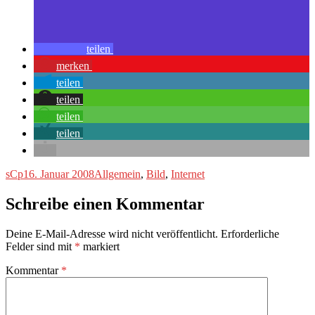
teilen
merken
teilen
teilen
teilen
teilen
Autor
Veröffentlicht
Kategorien
sCp
16. Januar 2008
Allgemein
,
Bild
,
Internet
am
Schreibe einen Kommentar
Deine E-Mail-Adresse wird nicht veröffentlicht.
Erforderliche
Felder sind mit
*
markiert
Kommentar
*