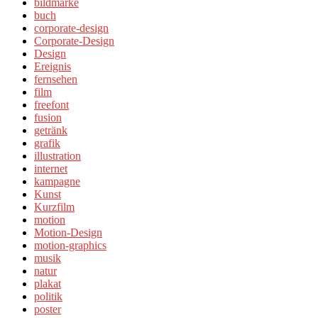
bildmarke
buch
corporate-design
Corporate-Design
Design
Ereignis
fernsehen
film
freefont
fusion
getränk
grafik
illustration
internet
kampagne
Kunst
Kurzfilm
motion
Motion-Design
motion-graphics
musik
natur
plakat
politik
poster