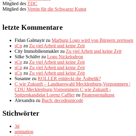
Mitglied des
TDC
Mitglied des
Verein für die Schwarze Kunst
letzte Kommentare
Fidan Galmayir
zu
Marburg Logo wird von Bürgern zerrissen
sCp
zu
Zu viel Arbeit und keine Zeit
City Immobilienmakler
zu
Zu viel Arbeit und keine Zeit
Silke Schäfer
zu
Logo Nickelodeon
sCp
zu
Zu viel Arbeit und keine Zeit
sCp
zu
Zu viel Arbeit und keine Zeit
sCp
zu
Zu viel Arbeit und keine Zeit
Susanne
zu
ROLLER entdeckt die Ästhetik?
C wie Zukunft – Landtagswahl Mecklenburg-Vorpommern |
CDU Mecklenburg-Vorpommern C wie Zukunft -
Spitzenkandidat Lorenz Caffier
zu
Piratengestaltung
Alexandra
zu
Buch: decodeunicode
Stichwörter
3d
animation