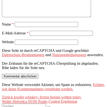
Name
*
E-Mail-Adresse
*
Website
Diese Seite ist durch reCAPTCHA und Google geschützt
Datenschutz-Bestimmungen
und
Nutzungsbedingungen
anwenden.
Der Zeitraum für die reCAPTCHA-Überprüfung ist abgelaufen.
Bitte laden Sie die Seite neu.
Diese Website verwendet Akismet, um Spam zu reduzieren.
Erfahre,
wie deine Kommentardaten verarbeitet werden.
Beitragsnavigation
Vorheriger
Zurück
kessler whiskey: fiction beeing written today.
Nächster
Beitrag:
Weiter
Helvetica NOW Poster Contest Ergebnisse
Suchen
Beitrag: