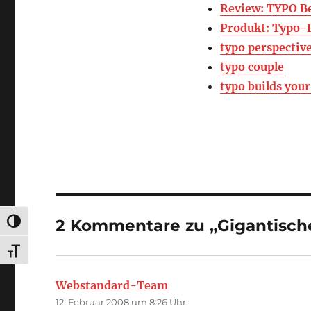
Review: TYPO B
Produkt: Typo-
typo perspectiv
typo couple
typo builds you
2 Kommentare zu „Gigantisch
UMSCHALTEN AUF HOHE KONTRASTE
SCHRIFT VERGRÖSSERN
Webstandard-Team
sagt:
12. Februar 2008 um 8:26 Uhr