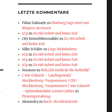
LETZTE KOMMENTARE
Fidan Galmayir
zu
Marburg Logo wird von
Bürgern zerrissen
sCp
zu
Zu viel Arbeit und keine Zeit
City Immobilienmakler
zu
Zu viel Arbeit
und keine Zeit
Silke Schäfer
zu
Logo Nickelodeon
sCp
zu
Zu viel Arbeit und keine Zeit
sCp
zu
Zu viel Arbeit und keine Zeit
sCp
zu
Zu viel Arbeit und keine Zeit
Susanne
zu
ROLLER entdeckt die Ästhetik?
C wie Zukunft – Landtagswahl
Mecklenburg-Vorpommern | CDU
Mecklenburg-Vorpommern C wie Zukunft
- Spitzenkandidat Lorenz Caffier
zu
Piratengestaltung
Alexandra
zu
Buch: decodeunicode