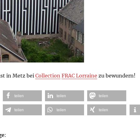
ist in Metz bei
Collection
FRAC Lorraine
zu bewundern!
teilen
teilen
teilen
teilen
teilen
teilen
ge
: