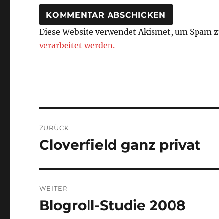
Diese Website verwendet Akismet, um Spam z
verarbeitet werden.
Beitragsnavigation
ZURÜCK
Cloverfield ganz privat
Vorheriger
Beitrag:
WEITER
Blogroll-Studie 2008
Nächster
Beitrag: