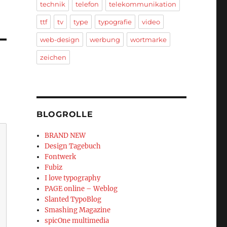
technik
telefon
telekommunikation
ttf
tv
type
typografie
video
web-design
werbung
wortmarke
zeichen
BLOGROLLE
BRAND NEW
Design Tagebuch
Fontwerk
Fubiz
I love typography
PAGE online – Weblog
Slanted TypoBlog
Smashing Magazine
spicOne multimedia