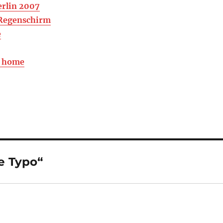
erlin 2007
Regenschirm
e
r home
e Typo“