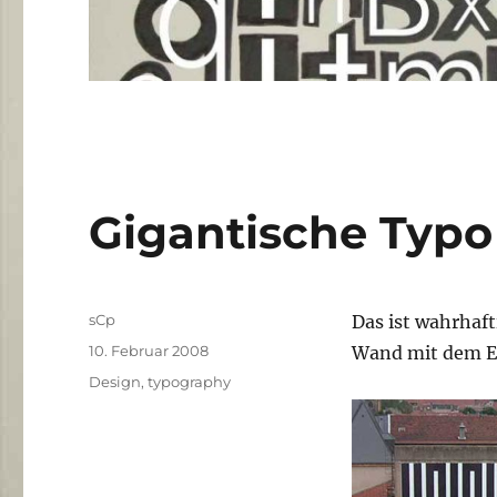
Gigantische Typo
Autor
sCp
Das ist wahrhaft
Veröffentlicht
10. Februar 2008
Wand mit dem En
am
Kategorien
Design
,
typography