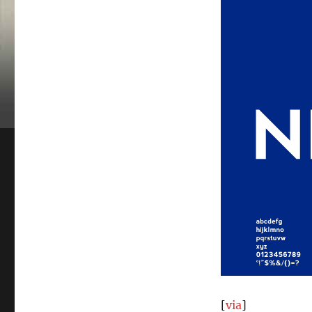
[
via
]