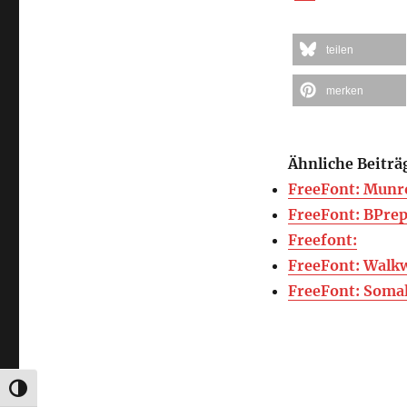
teilen
merken
Ähnliche Beiträ
FreeFont: Munr
FreeFont: BPrep
Freefont:
FreeFont: Walk
FreeFont: Soma
UMSCHALTEN AUF HOHE KONTRASTE