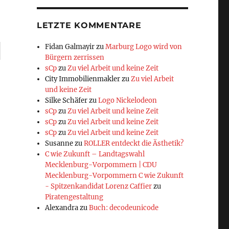
LETZTE KOMMENTARE
Fidan Galmayir
zu
Marburg Logo wird von
Bürgern zerrissen
sCp
zu
Zu viel Arbeit und keine Zeit
City Immobilienmakler
zu
Zu viel Arbeit
und keine Zeit
Silke Schäfer
zu
Logo Nickelodeon
sCp
zu
Zu viel Arbeit und keine Zeit
sCp
zu
Zu viel Arbeit und keine Zeit
sCp
zu
Zu viel Arbeit und keine Zeit
Susanne
zu
ROLLER entdeckt die Ästhetik?
C wie Zukunft – Landtagswahl
Mecklenburg-Vorpommern | CDU
Mecklenburg-Vorpommern C wie Zukunft
- Spitzenkandidat Lorenz Caffier
zu
Piratengestaltung
Alexandra
zu
Buch: decodeunicode