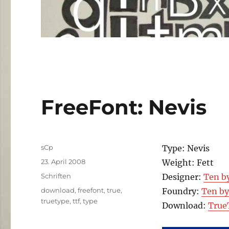
FreeFont: Nevis
Autor
sCp
Type: Nevis
Veröffentlicht
23. April 2008
Weight: Fett
am
Kategorien
Schriften
Designer:
Ten b
Schlagwörter
download
,
freefont
,
true
,
Foundry:
Ten b
truetype
,
ttf
,
type
Download:
True