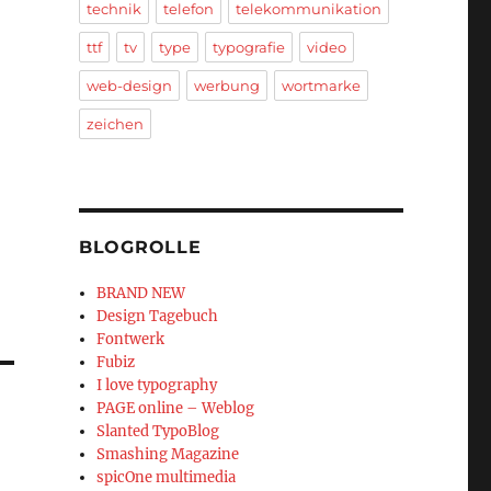
technik
telefon
telekommunikation
ttf
tv
type
typografie
video
web-design
werbung
wortmarke
zeichen
BLOGROLLE
BRAND NEW
Design Tagebuch
Fontwerk
Fubiz
I love typography
PAGE online – Weblog
Slanted TypoBlog
Smashing Magazine
spicOne multimedia