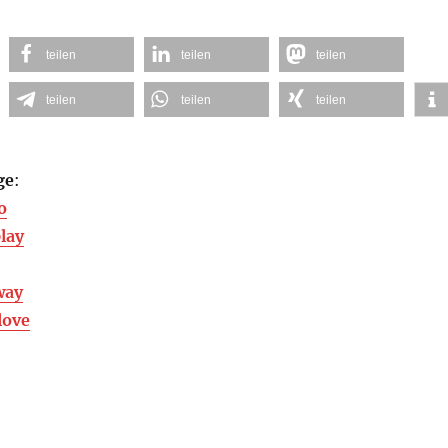
teilen
teilen
teilen
teilen
teilen
teilen
ge
:
o
lay
way
love