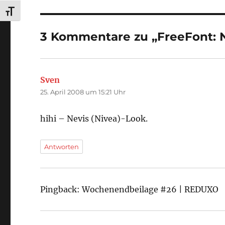
SCHRIFT VERGRÖSSERN
3 Kommentare zu „FreeFont: 
Sven
sagt:
25. April 2008 um 15:21 Uhr
hihi – Nevis (Nivea)-Look.
Antworten
Pingback: Wochenendbeilage #26 | REDUXO