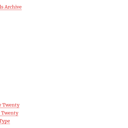
ls Archive
y Twenty
y Twenty
Type