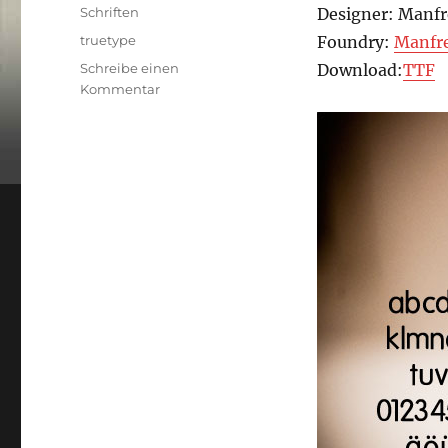
am
Kategorien
Schriften
Designer: Manfr
Schlagwörter
truetype
Foundry:
Manfre
Schreibe einen
Download:
TTF
zu
Kommentar
FreeFont:
Folks