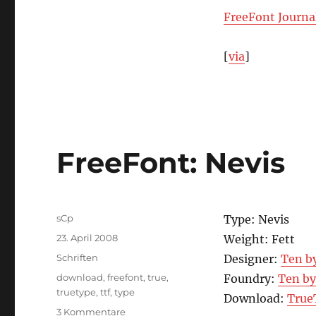
FreeFont Journa
[
via
]
FreeFont: Nevis
Autor
sCp
Type: Nevis
Veröffentlicht
23. April 2008
Weight: Fett
am
Kategorien
Schriften
Designer:
Ten b
Schlagwörter
download
,
freefont
,
true
,
Foundry:
Ten b
truetype
,
ttf
,
type
Download:
True
zu
3 Kommentare