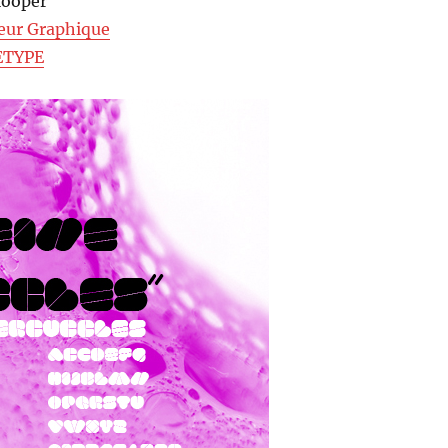
looper
eur Graphique
ETYPE