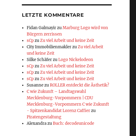
LETZTE KOMMENTARE
Fidan Galmayir
zu
Marburg Logo wird von
Bürgern zerrissen
sCp
zu
Zu viel Arbeit und keine Zeit
City Immobilienmakler
zu
Zu viel Arbeit
und keine Zeit
Silke Schäfer
zu
Logo Nickelodeon
sCp
zu
Zu viel Arbeit und keine Zeit
sCp
zu
Zu viel Arbeit und keine Zeit
sCp
zu
Zu viel Arbeit und keine Zeit
Susanne
zu
ROLLER entdeckt die Ästhetik?
C wie Zukunft – Landtagswahl
Mecklenburg-Vorpommern | CDU
Mecklenburg-Vorpommern C wie Zukunft
- Spitzenkandidat Lorenz Caffier
zu
Piratengestaltung
Alexandra
zu
Buch: decodeunicode