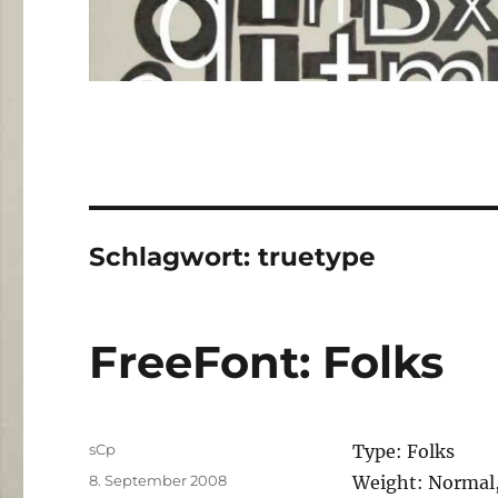
Schlagwort:
truetype
FreeFont: Folks
Autor
sCp
Type: Folks
Veröffentlicht
8. September 2008
Weight: Normal,