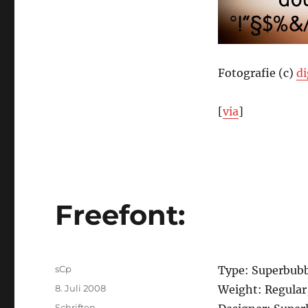
Fotografie (c)
di
[
via
]
Freefont:
Autor
sCp
Type: Superbubb
Veröffentlicht
8. Juli 2008
Weight: Regular,
am
Kategorien
Schriften