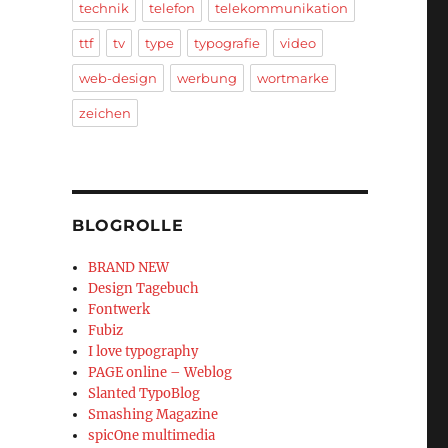
technik
telefon
telekommunikation
ttf
tv
type
typografie
video
web-design
werbung
wortmarke
zeichen
BLOGROLLE
BRAND NEW
Design Tagebuch
Fontwerk
Fubiz
I love typography
PAGE online – Weblog
Slanted TypoBlog
Smashing Magazine
spicOne multimedia