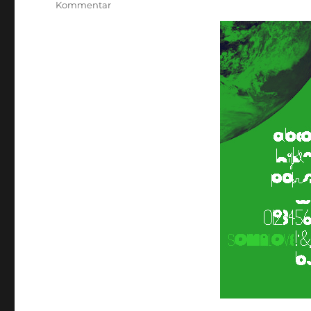
zu
Kommentar
FreeFont:
Somalove