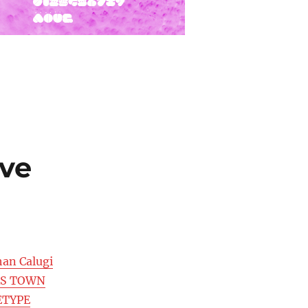
ove
han Calugi
RS TOWN
ETYPE