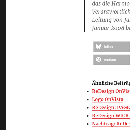
das die Harmon
Verantwortlich
Leitung von J
Januar 2008 b
teilen
merken
Ähnliche Beiträ
ReDesign OnVist
Logo OnVista
ReDesign: PAGE
ReDesign WICK
Nachtrag: ReDe