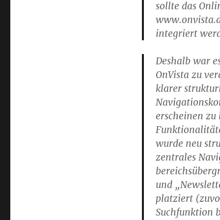
sollte das On
www.onvista.
integriert wer
Deshalb war es
OnVista zu ver
klarer struktu
Navigationskon
erscheinen zu 
Funktionalitä
wurde neu struk
zentrales Navi
bereichsüberg
und „Newslett
platziert (zuv
Suchfunktion b