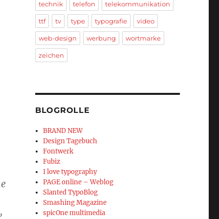
technik
telefon
telekommunikation
ttf
tv
type
typografie
video
web-design
werbung
wortmarke
zeichen
BLOGROLLE
BRAND NEW
Design Tagebuch
Fontwerk
Fubiz
I love typography
he
PAGE online – Weblog
Slanted TypoBlog
Smashing Magazine
,
spicOne multimedia