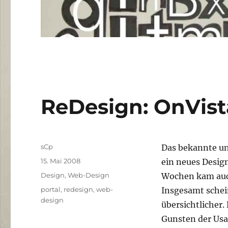
ReDesign: OnVist
Autor
sCp
Das bekannte un
Veröffentlicht
15. Mai 2008
ein neues Desig
am
Kategorien
Design
,
Web-Design
Wochen kam auc
Schlagwörter
portal
,
redesign
,
web-
Insgesamt schei
design
übersichtlicher.
Gunsten der Usab