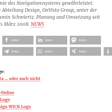
ie des Navigationssystems gewährleistet.
 Abteilung Design, OnVista Group, unter der
asmin Schwiertz. Planung und Umsetzung seit
is März 2008.
NEWS
teilen
teilen
teilen
teilen
teilen
teilen
ge
:
a … oder auch nicht
 Online
 Logo
sign WICK Logo