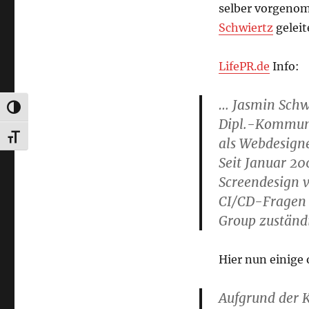
selber vorgenom
Schwiertz
geleit
LifePR.de
Info:
… Jasmin Schwi
UMSCHALTEN AUF HOHE KONTRASTE
Dipl.-Kommuni
SCHRIFT VERGRÖSSERN
als Webdesign
Seit Januar 200
Screendesign 
CI/CD-Fragen u
Group zuständi
Hier nun einige
Aufgrund der K