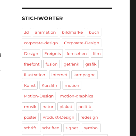
STICHWÖRTER
3d
animation
bildmarke
buch
corporate-design
Corporate-Design
n
Design
Ereignis
fernsehen
film
.
freefont
fusion
getränk
grafik
s
illustration
internet
kampagne
Kunst
Kurzfilm
motion
Motion-Design
motion-graphics
musik
natur
plakat
politik
poster
Produkt-Design
redesign
schrift
schriften
signet
symbol