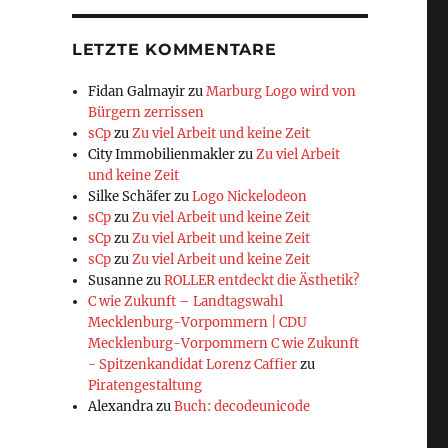
LETZTE KOMMENTARE
Fidan Galmayir
zu
Marburg Logo wird von
Bürgern zerrissen
sCp
zu
Zu viel Arbeit und keine Zeit
City Immobilienmakler
zu
Zu viel Arbeit
und keine Zeit
Silke Schäfer
zu
Logo Nickelodeon
sCp
zu
Zu viel Arbeit und keine Zeit
sCp
zu
Zu viel Arbeit und keine Zeit
sCp
zu
Zu viel Arbeit und keine Zeit
Susanne
zu
ROLLER entdeckt die Ästhetik?
C wie Zukunft – Landtagswahl
Mecklenburg-Vorpommern | CDU
Mecklenburg-Vorpommern C wie Zukunft
- Spitzenkandidat Lorenz Caffier
zu
Piratengestaltung
Alexandra
zu
Buch: decodeunicode