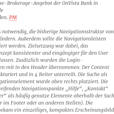
line-Brokerage-Angebot der OnVista Bank in
de
den.
PM
 notwendig, die bisherige Navigationsstruktur von
ändern. Außerdem sollte die Navigationsleisten
riert werden. Zielsetzung war dabei, das
zept konsistenter und eingängiger für den User
lassen. Zusätzlich wurden die Login-
ten mit in den Header übernommen. Der Content
turiert und in 4 Reiter unterteilt. Die Suche als
gationselement wurde oben rechts platziert. Die
reifenden Navigationspunkte „Hilfe“, „Kontakt“
er“ als häufig genutze Elemente oberhalb der Suc
or im Footer oder an anderen Stellen). Die
ekam ein einzeiliges, kompaktes Erscheinungsbild