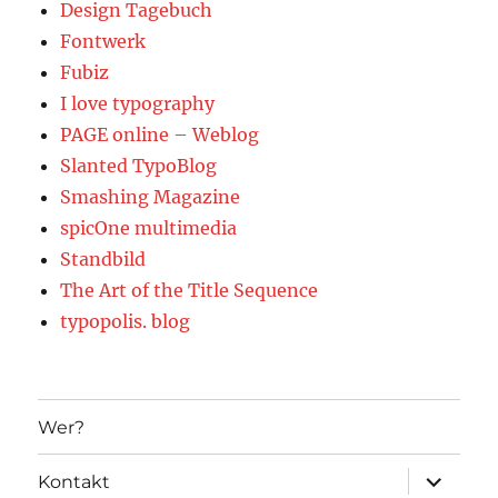
Design Tagebuch
Fontwerk
Fubiz
I love typography
PAGE online – Weblog
Slanted TypoBlog
Smashing Magazine
spicOne multimedia
Standbild
The Art of the Title Sequence
typopolis. blog
Wer?
Unterme
Kontakt
öffnen