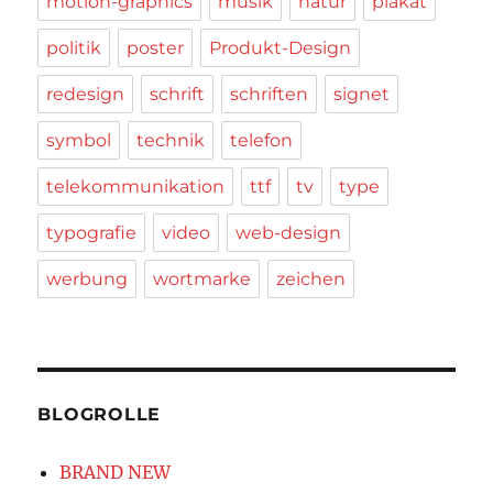
motion-graphics
musik
natur
plakat
politik
poster
Produkt-Design
redesign
schrift
schriften
signet
symbol
technik
telefon
telekommunikation
ttf
tv
type
typografie
video
web-design
werbung
wortmarke
zeichen
BLOGROLLE
BRAND NEW