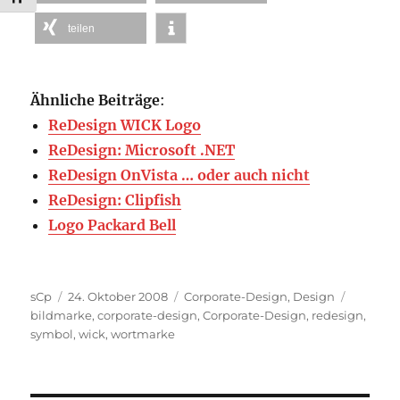
teilen
Ähnliche Beiträge
:
ReDesign WICK Logo
ReDesign: Microsoft .NET
ReDesign OnVista … oder auch nicht
ReDesign: Clipfish
Logo Packard Bell
Autor
Veröffentlicht
Kategorien
Schlagw
sCp
24. Oktober 2008
Corporate-Design
,
Design
am
bildmarke
,
corporate-design
,
Corporate-Design
,
redesign
,
symbol
,
wick
,
wortmarke