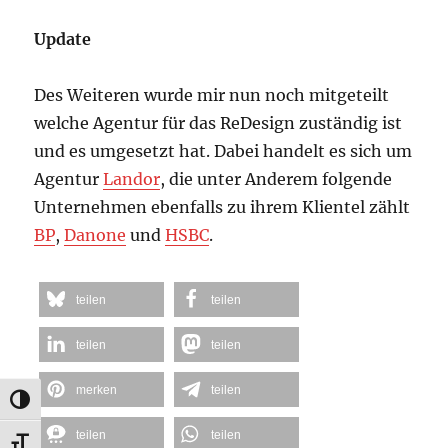
Update
Des Weiteren wurde mir nun noch mitgeteilt
welche Agentur für das ReDesign zuständig ist
und es umgesetzt hat. Dabei handelt es sich um
Agentur
Landor
, die unter Anderem folgende
Unternehmen ebenfalls zu ihrem Klientel zählt
BP
,
Danone
und
HSBC
.
teilen
teilen
teilen
teilen
merken
teilen
UMSCHALTEN AUF HOHE KONTRASTE
teilen
teilen
SCHRIFT VERGRÖSSERN