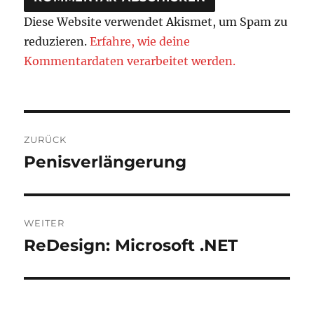
Diese Website verwendet Akismet, um Spam zu
reduzieren.
Erfahre, wie deine
Kommentardaten verarbeitet werden.
Beitragsnavigation
ZURÜCK
Penisverlängerung
Vorheriger
Beitrag:
WEITER
ReDesign: Microsoft .NET
Nächster
Beitrag: