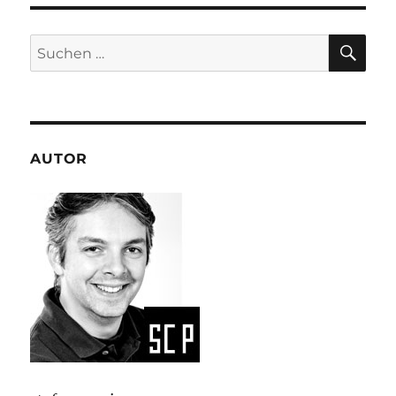
SU
Suchen
nach:
AUTOR