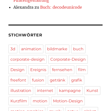
Piratengestaltung
Alexandra
zu
Buch: decodeunicode
STICHWÖRTER
3d
animation
bildmarke
buch
corporate-design
Corporate-Design
Design
Ereignis
fernsehen
film
freefont
fusion
getränk
grafik
illustration
internet
kampagne
Kunst
Kurzfilm
motion
Motion-Design