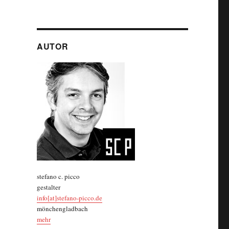
AUTOR
stefano c. picco
gestalter
info[at]stefano-picco.de
mönchengladbach
mehr