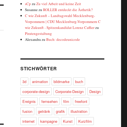
sCp
zu
Zu viel Arbeit und keine Zeit
Susanne
zu
ROLLER entdeckt die Ästhetik?
C wie Zukunft – Landtagswahl Mecklenburg-
Vorpommern | CDU Mecklenburg-Vorpommern C
wie Zukunft - Spitzenkandidat Lorenz Caffier
zu
Piratengestaltung
Alexandra
zu
Buch: decodeunicode
STICHWÖRTER
3d
animation
bildmarke
buch
corporate-design
Corporate-Design
Design
Ereignis
fernsehen
film
freefont
fusion
getränk
grafik
illustration
internet
kampagne
Kunst
Kurzfilm