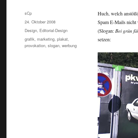
Autor
sCp
Huch, welch anstößig
Veröffentlicht
24. Oktober 2008
Spam E-Mails nicht 
am
Kategorien
Design
,
Editorial-Design
(Slogan:
Bei grün fä
Schlagwörter
grafik
,
marketing
,
plakat
,
setzen:
provokation
,
slogan
,
werbung