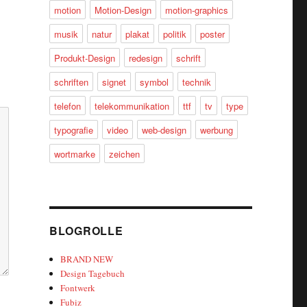
motion
Motion-Design
motion-graphics
musik
natur
plakat
politik
poster
Produkt-Design
redesign
schrift
schriften
signet
symbol
technik
telefon
telekommunikation
ttf
tv
type
typografie
video
web-design
werbung
wortmarke
zeichen
BLOGROLLE
BRAND NEW
Design Tagebuch
Fontwerk
Fubiz