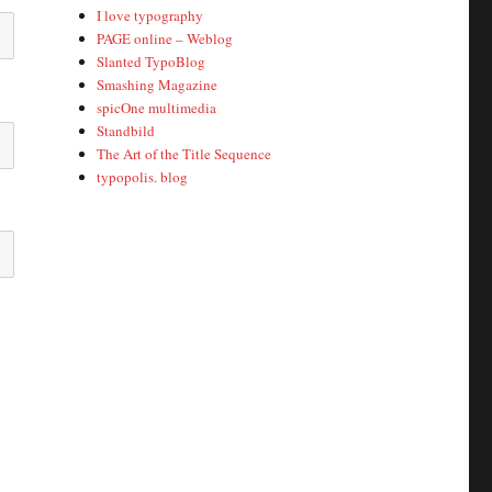
I love typography
PAGE online – Weblog
Slanted TypoBlog
Smashing Magazine
spicOne multimedia
Standbild
The Art of the Title Sequence
typopolis. blog