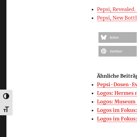
Pepsi, Revealed. 
Pepsi, New Bottl
teilen
merken
Ähnliche Beiträ
Pepsi-Dosen-Ev
Logos: Hermes
UMSCHALTEN AUF HOHE KONTRASTE
Logos: Museum 
Logos im Fokus:
SCHRIFT VERGRÖSSERN
Logos im Fokus