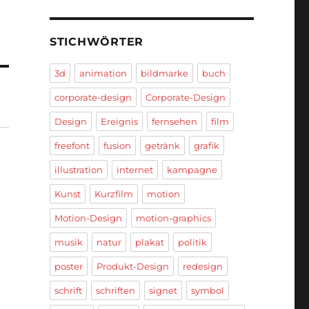
STICHWÖRTER
3d
animation
bildmarke
buch
corporate-design
Corporate-Design
Design
Ereignis
fernsehen
film
freefont
fusion
getränk
grafik
illustration
internet
kampagne
Kunst
Kurzfilm
motion
r
Motion-Design
motion-graphics
musik
natur
plakat
politik
poster
Produkt-Design
redesign
schrift
schriften
signet
symbol