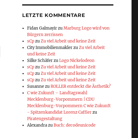
LETZTE KOMMENTARE
Fidan Galmayir
zu
Marburg Logo wird von
Bürgern zerrissen
sCp
zu
Zu viel Arbeit und keine Zeit
City Immobilienmakler
zu
Zu viel Arbeit
und keine Zeit
Silke Schäfer
zu
Logo Nickelodeon
sCp
zu
Zu viel Arbeit und keine Zeit
sCp
zu
Zu viel Arbeit und keine Zeit
sCp
zu
Zu viel Arbeit und keine Zeit
Susanne
zu
ROLLER entdeckt die Ästhetik?
C wie Zukunft – Landtagswahl
Mecklenburg-Vorpommern | CDU
Mecklenburg-Vorpommern C wie Zukunft
- Spitzenkandidat Lorenz Caffier
zu
Piratengestaltung
Alexandra
zu
Buch: decodeunicode