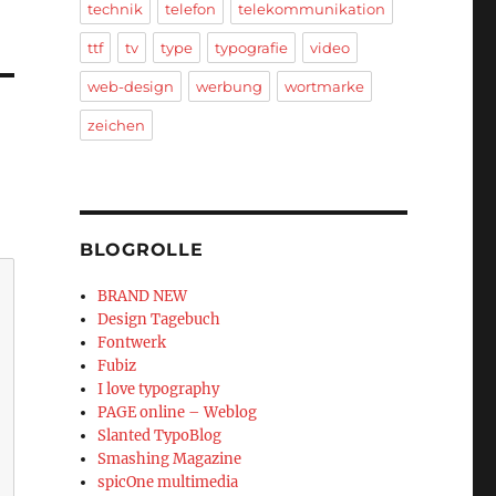
technik
telefon
telekommunikation
ttf
tv
type
typografie
video
web-design
werbung
wortmarke
zeichen
BLOGROLLE
BRAND NEW
Design Tagebuch
Fontwerk
Fubiz
I love typography
PAGE online – Weblog
Slanted TypoBlog
Smashing Magazine
spicOne multimedia