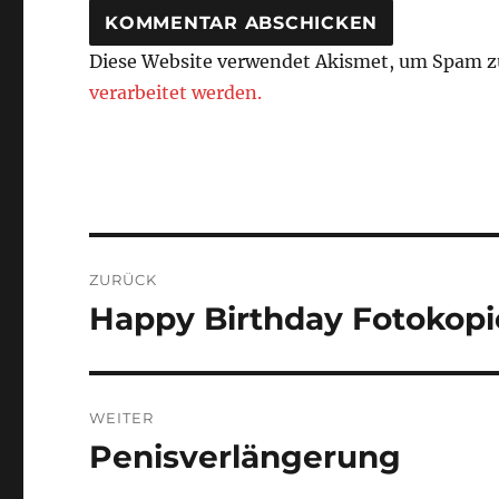
Diese Website verwendet Akismet, um Spam z
verarbeitet werden.
Beitragsnavigation
ZURÜCK
Happy Birthday Fotokopi
Vorheriger
Beitrag:
WEITER
Penisverlängerung
Nächster
Beitrag: