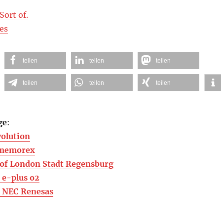
Sort of.
es
teilen
teilen
teilen
teilen
teilen
teilen
ge
:
olution
 memorex
of London Stadt Regensburg
 e-plus o2
: NEC Renesas