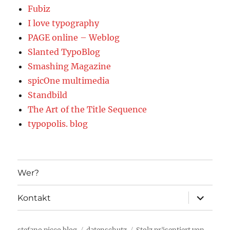
Fubiz
I love typography
PAGE online – Weblog
Slanted TypoBlog
Smashing Magazine
spicOne multimedia
Standbild
The Art of the Title Sequence
typopolis. blog
Wer?
Unterme
Kontakt
öffnen