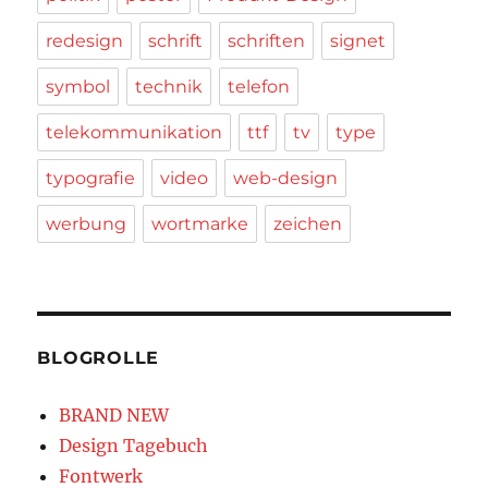
redesign
schrift
schriften
signet
symbol
technik
telefon
telekommunikation
ttf
tv
type
typografie
video
web-design
werbung
wortmarke
zeichen
BLOGROLLE
BRAND NEW
Design Tagebuch
Fontwerk