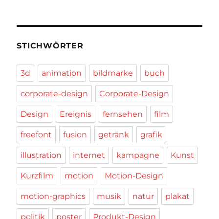
STICHWÖRTER
3d
animation
bildmarke
buch
corporate-design
Corporate-Design
Design
Ereignis
fernsehen
film
freefont
fusion
getränk
grafik
illustration
internet
kampagne
Kunst
Kurzfilm
motion
Motion-Design
motion-graphics
musik
natur
plakat
politik
poster
Produkt-Design