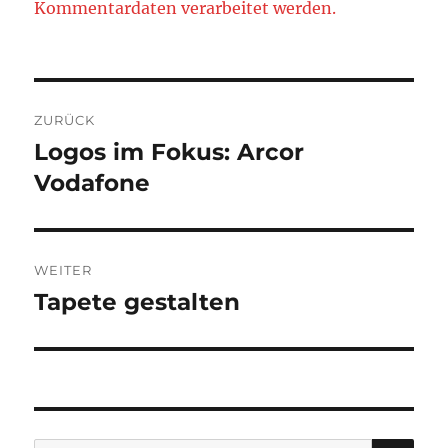
Kommentardaten verarbeitet werden.
Beitragsnavigation
ZURÜCK
Logos im Fokus: Arcor
Vorheriger
Beitrag:
Vodafone
WEITER
Tapete gestalten
Nächster
Beitrag:
SU