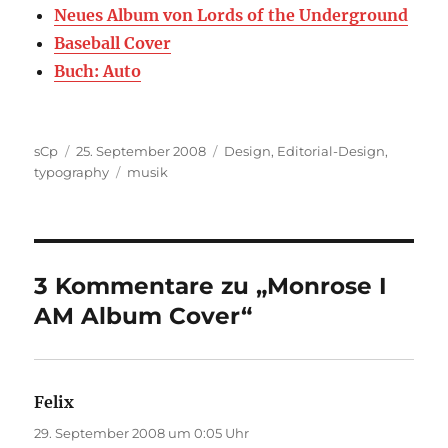
Neues Album von Lords of the Underground
Baseball Cover
Buch: Auto
Autor
Veröffentlicht
Kategorien
sCp
25. September 2008
Design
,
Editorial-Design
,
am
Schlagwörter
typography
musik
3 Kommentare zu „Monrose I
AM Album Cover“
Felix
sagt:
29. September 2008 um 0:05 Uhr