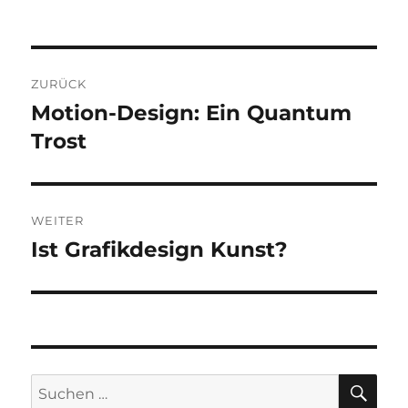
Beitragsnavigation
ZURÜCK
Motion-Design: Ein Quantum
Vorheriger
Beitrag:
Trost
WEITER
Ist Grafikdesign Kunst?
Nächster
Beitrag:
SU
Suchen