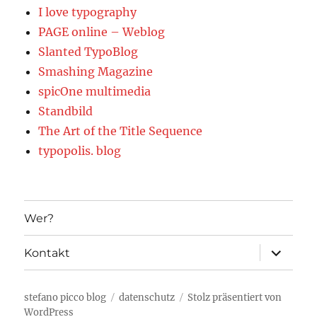
I love typography
PAGE online – Weblog
Slanted TypoBlog
Smashing Magazine
spicOne multimedia
Standbild
The Art of the Title Sequence
typopolis. blog
Wer?
Unterme
Kontakt
öffnen
stefano picco blog
datenschutz
Stolz präsentiert von
WordPress