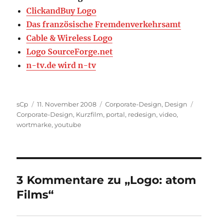
ClickandBuy Logo
Das fran­zö­si­sche Frem­den­ver­kehrs­amt
Cable & Wireless Logo
Logo SourceForge.net
n-tv.de wird n-tv
Autor
Veröffentlicht
Kategorien
Schlag
sCp
11. November 2008
Corporate-Design
,
Design
am
Corporate-Design
,
Kurzfilm
,
portal
,
redesign
,
video
,
wortmarke
,
youtube
3 Kommentare zu „Logo: atom
Films“