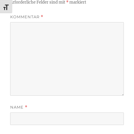
Erforderliche Felder sind mit
*
markiert
SCHRIFT VERGRÖSSERN
KOMMENTAR
*
NAME
*