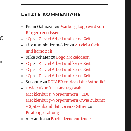
LETZTE KOMMENTARE
Fidan Galmayir
zu
Marburg Logo wird von
Bürgern zerrissen
ng
sCp
zu
Zu viel Arbeit und keine Zeit
City Immobilienmakler
zu
Zu viel Arbeit
und keine Zeit
Silke Schäfer
zu
Logo Nickelodeon
en
sCp
zu
Zu viel Arbeit und keine Zeit
sCp
zu
Zu viel Arbeit und keine Zeit
sCp
zu
Zu viel Arbeit und keine Zeit
Susanne
zu
ROLLER entdeckt die Ästhetik?
C wie Zukunft – Landtagswahl
Mecklenburg-Vorpommern | CDU
Mecklenburg-Vorpommern C wie Zukunft
- Spitzenkandidat Lorenz Caffier
zu
Piratengestaltung
Alexandra
zu
Buch: decodeunicode