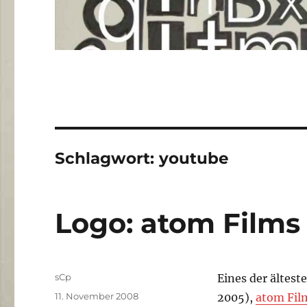
Schlagwort:
youtube
Logo: atom Films
Autor
sCp
Eines der ältest
Veröffentlicht
11. November 2008
2005),
atom Fil