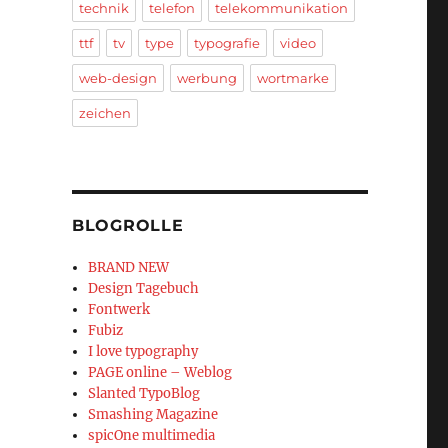
technik
telefon
telekommunikation
ttf
tv
type
typografie
video
web-design
werbung
wortmarke
zeichen
BLOGROLLE
BRAND NEW
Design Tagebuch
Fontwerk
Fubiz
I love typography
PAGE online – Weblog
Slanted TypoBlog
Smashing Magazine
spicOne multimedia