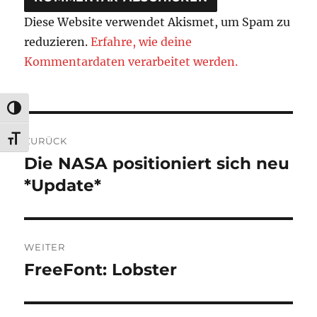
Diese Website verwendet Akismet, um Spam zu
reduzieren.
Erfahre, wie deine
Kommentardaten verarbeitet werden.
UMSCHALTEN AUF HOHE KONTRASTE
Beitragsnavigation
SCHRIFT VERGRÖSSERN
ZURÜCK
Die NASA positioniert sich neu
Vorheriger
Beitrag:
*Update*
WEITER
FreeFont: Lobster
Nächster
Beitrag: