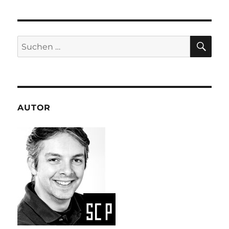
SU
Suchen
nach:
AUTOR