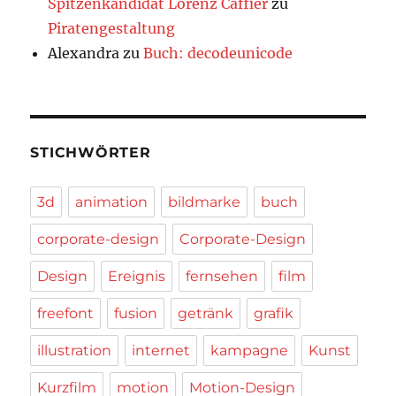
Spitzenkandidat Lorenz Caffier
zu
Piratengestaltung
Alexandra
zu
Buch: decodeunicode
STICHWÖRTER
3d
animation
bildmarke
buch
corporate-design
Corporate-Design
Design
Ereignis
fernsehen
film
freefont
fusion
getränk
grafik
illustration
internet
kampagne
Kunst
Kurzfilm
motion
Motion-Design