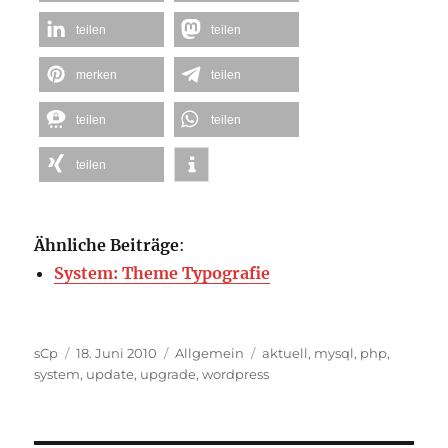
teilen
teilen
merken
teilen
teilen
teilen
teilen
Ähnliche Beiträge
:
System: Theme Typografie
Autor
Veröffentlicht
Kategorien
Schlagwörter
sCp
18. Juni 2010
Allgemein
aktuell
,
mysql
,
php
,
am
system
,
update
,
upgrade
,
wordpress