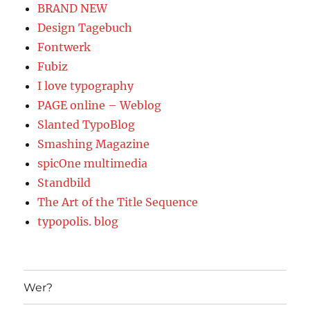
BRAND NEW
Design Tagebuch
Fontwerk
Fubiz
I love typography
PAGE online – Weblog
Slanted TypoBlog
Smashing Magazine
spicOne multimedia
Standbild
The Art of the Title Sequence
typopolis. blog
Wer?