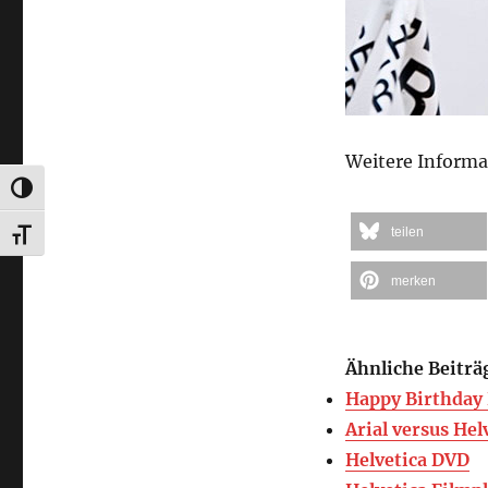
Weitere Informa
UMSCHALTEN AUF HOHE KONTRASTE
teilen
SCHRIFT VERGRÖSSERN
merken
Ähnliche Beiträ
Happy Birthday 
Arial versus Hel
Helvetica DVD