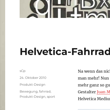
Helvetica-Fahrra
Autor
sCp
Na wenn das nich
Veröffentlicht
24. Oktober 2010
man mehr! Nun g
am
Kategorien
Produkt-Design
mehr ganz so gu
Schlagwörter
Bewegung
,
fahrrad
,
Gestalter
Juan M
Produkt-Design
,
sport
Helvetica Mediu