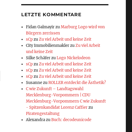
LETZTE KOMMENTARE
Fidan Galmayir
zu
Marburg Logo wird von
Bürgern zerrissen
sCp
zu
Zu viel Arbeit und keine Zeit
City Immobilienmakler
zu
Zu viel Arbeit
und keine Zeit
Silke Schäfer
zu
Logo Nickelodeon
sCp
zu
Zu viel Arbeit und keine Zeit
sCp
zu
Zu viel Arbeit und keine Zeit
sCp
zu
Zu viel Arbeit und keine Zeit
Susanne
zu
ROLLER entdeckt die Ästhetik?
C wie Zukunft – Landtagswahl
Mecklenburg-Vorpommern | CDU
Mecklenburg-Vorpommern C wie Zukunft
- Spitzenkandidat Lorenz Caffier
zu
Piratengestaltung
Alexandra
zu
Buch: decodeunicode