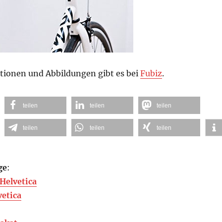
tionen und Abbildungen gibt es bei
Fubiz
.
teilen
teilen
teilen
teilen
teilen
teilen
ge
:
Helvetica
vetica