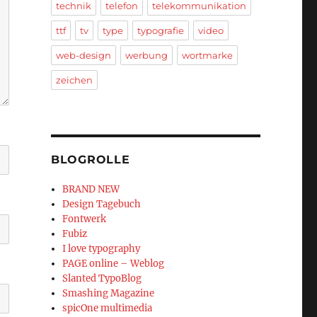
technik
telefon
telekommunikation
ttf
tv
type
typografie
video
web-design
werbung
wortmarke
zeichen
BLOGROLLE
BRAND NEW
Design Tagebuch
Fontwerk
Fubiz
I love typography
PAGE online – Weblog
Slanted TypoBlog
Smashing Magazine
spicOne multimedia