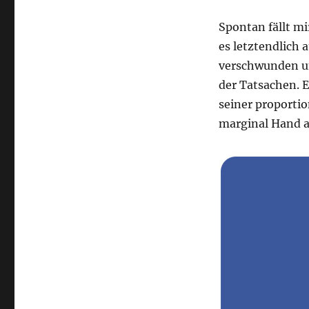
Spontan fällt mi
es letztendlich 
verschwunden un
der Tatsachen. E
seiner proporti
marginal Hand an