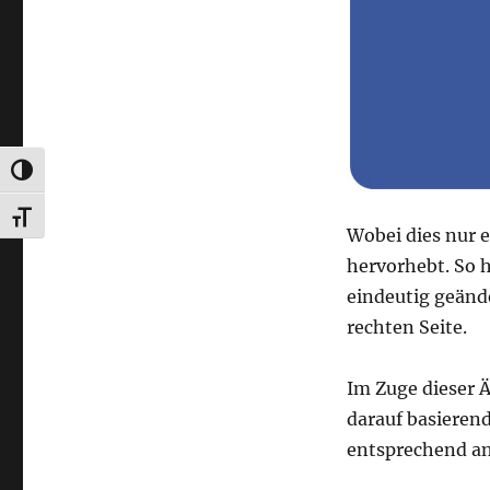
UMSCHALTEN AUF HOHE KONTRASTE
SCHRIFT VERGRÖSSERN
Wobei dies nur 
hervorhebt. So 
eindeutig geände
rechten Seite.
Im Zuge dieser 
darauf basierend
entsprechend an