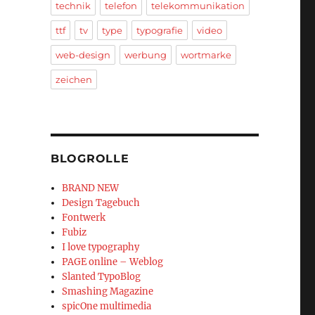
technik
telefon
telekommunikation
ttf
tv
type
typografie
video
web-design
werbung
wortmarke
zeichen
BLOGROLLE
BRAND NEW
Design Tagebuch
Fontwerk
Fubiz
I love typography
PAGE online – Weblog
Slanted TypoBlog
Smashing Magazine
spicOne multimedia