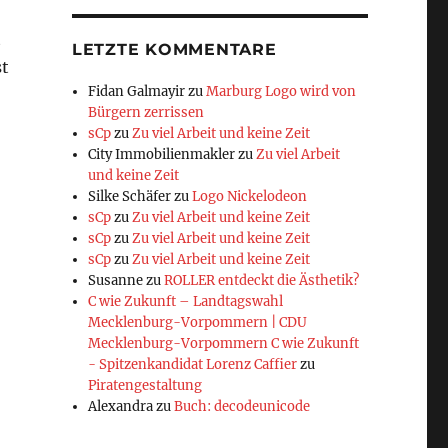
t
LETZTE KOMMENTARE
st
Fidan Galmayir
zu
Marburg Logo wird von
Bürgern zerrissen
sCp
zu
Zu viel Arbeit und keine Zeit
City Immobilienmakler
zu
Zu viel Arbeit
und keine Zeit
Silke Schäfer
zu
Logo Nickelodeon
sCp
zu
Zu viel Arbeit und keine Zeit
sCp
zu
Zu viel Arbeit und keine Zeit
sCp
zu
Zu viel Arbeit und keine Zeit
Susanne
zu
ROLLER entdeckt die Ästhetik?
C wie Zukunft – Landtagswahl
Mecklenburg-Vorpommern | CDU
Mecklenburg-Vorpommern C wie Zukunft
- Spitzenkandidat Lorenz Caffier
zu
Piratengestaltung
Alexandra
zu
Buch: decodeunicode