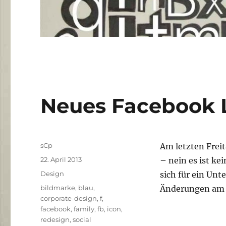
Neues Facebook 
Autor
sCp
Am letzten Freit
Veröffentlicht
22. April 2013
– nein es ist k
am
Kategorien
Design
sich für ein Un
Schlagwörter
bildmarke
,
blau
,
Änderungen am 
corporate-design
,
f
,
facebook
,
family
,
fb
,
icon
,
redesign
,
social