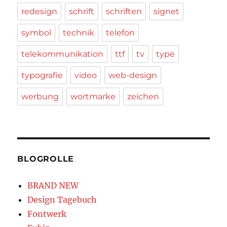
redesign
schrift
schriften
signet
symbol
technik
telefon
telekommunikation
ttf
tv
type
typografie
video
web-design
werbung
wortmarke
zeichen
BLOGROLLE
BRAND NEW
Design Tagebuch
Fontwerk