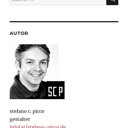
nach:
AUTOR
stefano c. picco
gestalter
info[at]stefano-picco.de