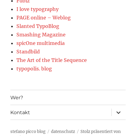
Fubiz
I love typography
PAGE online – Weblog
Slanted TypoBlog
Smashing Magazine
spicOne multimedia
Standbild
The Art of the Title Sequence
typopolis. blog
Wer?
Unterme
Kontakt
öffnen
stefano picco blog
datenschutz
Stolz präsentiert von