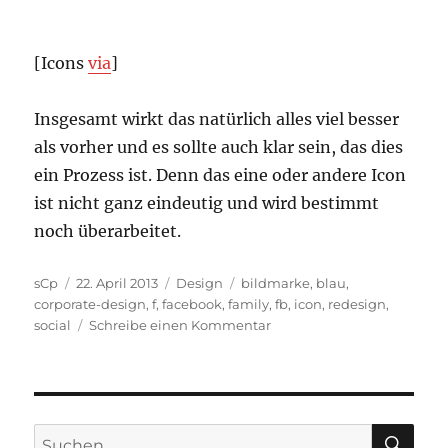
[Icons
via
]
Insgesamt wirkt das natürlich alles viel besser
als vorher und es sollte auch klar sein, das dies
ein Prozess ist. Denn das eine oder andere Icon
ist nicht ganz eindeutig und wird bestimmt
noch überarbeitet.
Autor
Veröffentlicht
Kategorien
Schlagwörter
sCp
22. April 2013
Design
bildmarke
,
blau
,
am
corporate-design
,
f
,
facebook
,
family
,
fb
,
icon
,
redesign
,
zu
social
Schreibe einen Kommentar
Neues
Facebook
Logo
SU
Suchen