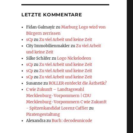
LETZTE KOMMENTARE
Fidan Galmayir
zu
Marburg Logo wird von
Bürgern zerrissen
sCp
zu
Zu viel Arbeit und keine Zeit
City Immobilienmakler
zu
Zu viel Arbeit
und keine Zeit
Silke Schäfer
zu
Logo Nickelodeon
sCp
zu
Zu viel Arbeit und keine Zeit
sCp
zu
Zu viel Arbeit und keine Zeit
sCp
zu
Zu viel Arbeit und keine Zeit
Susanne
zu
ROLLER entdeckt die Ästhetik?
C wie Zukunft – Landtagswahl
Mecklenburg-Vorpommern | CDU
Mecklenburg-Vorpommern C wie Zukunft
- Spitzenkandidat Lorenz Caffier
zu
Piratengestaltung
Alexandra
zu
Buch: decodeunicode