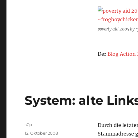
poverty aid 2005 by ~
Der
Blog Action
System: alte Link
Autor
sCp
Durch die letzt
Veröffentlicht
12. Oktober 2008
Stammadresse geä