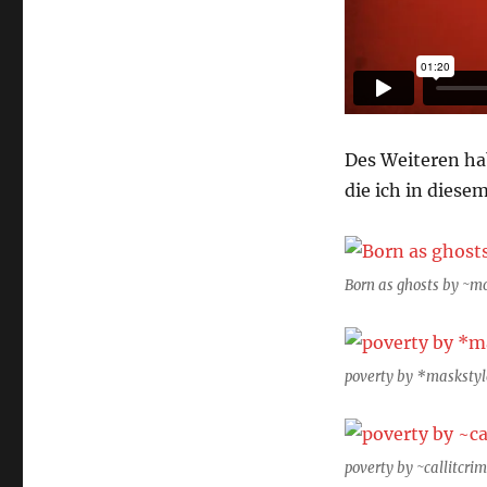
Des Weiteren ha
die ich in dies
Born as ghosts by ~mo
poverty by *maskstyl
poverty by ~callitcri