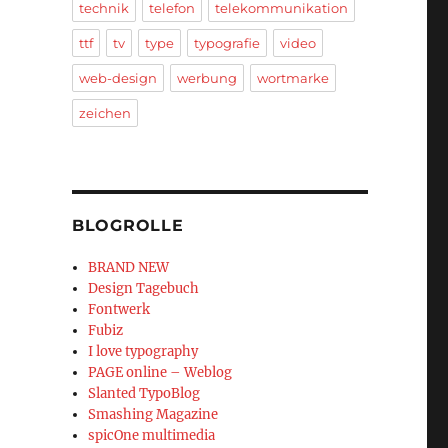
technik
telefon
telekommunikation
ttf
tv
type
typografie
video
web-design
werbung
wortmarke
zeichen
BLOGROLLE
BRAND NEW
Design Tagebuch
Fontwerk
Fubiz
I love typography
PAGE online – Weblog
Slanted TypoBlog
Smashing Magazine
spicOne multimedia