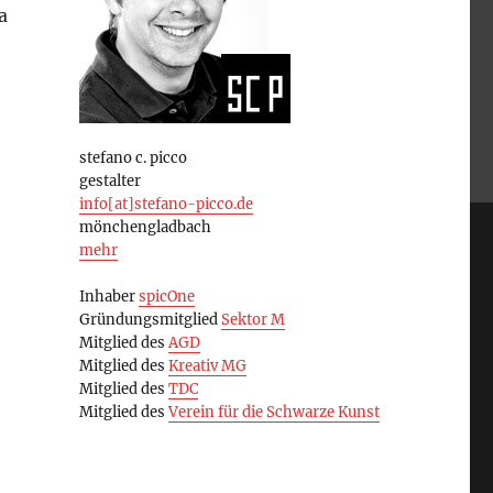
a
stefano c. picco
gestalter
info[at]stefano-picco.de
mönchengladbach
mehr
Inhaber
spicOne
Gründungsmitglied
Sektor M
Mitglied des
AGD
Mitglied des
Kreativ MG
Mitglied des
TDC
Mitglied des
Verein für die Schwarze Kunst