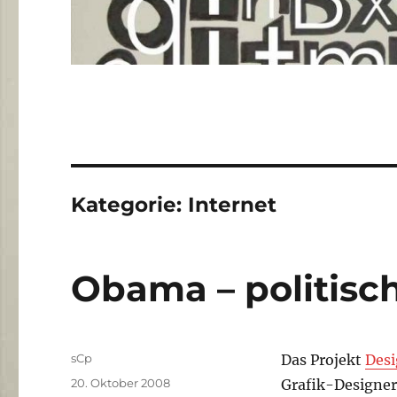
Kategorie:
Internet
Obama – politisc
Autor
sCp
Das Projekt
Des
Veröffentlicht
20. Oktober 2008
Grafik-Designer