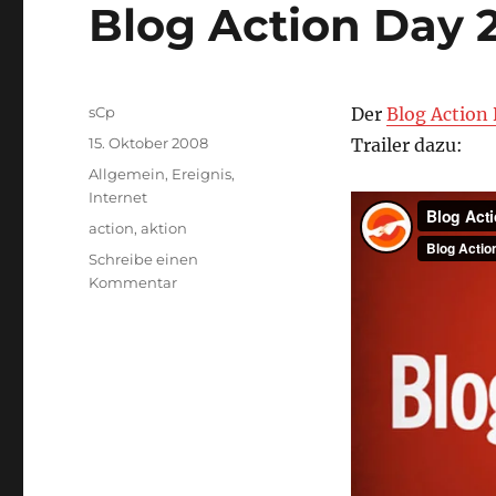
Blog Action Day 
Autor
sCp
Der
Blog Action
Veröffentlicht
15. Oktober 2008
Trailer dazu:
am
Kategorien
Allgemein
,
Ereignis
,
Internet
Schlagwörter
action
,
aktion
Schreibe einen
zu
Kommentar
Blog
Action
Day
2008