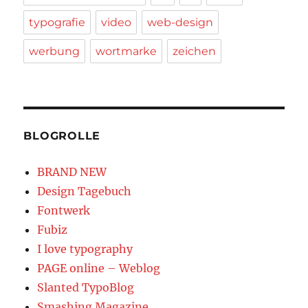
typografie
video
web-design
werbung
wortmarke
zeichen
BLOGROLLE
BRAND NEW
Design Tagebuch
Fontwerk
Fubiz
I love typography
PAGE online – Weblog
Slanted TypoBlog
Smashing Magazine