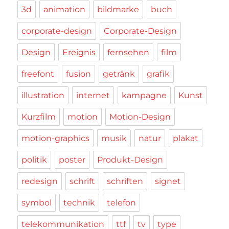
3d
animation
bildmarke
buch
corporate-design
Corporate-Design
Design
Ereignis
fernsehen
film
freefont
fusion
getränk
grafik
illustration
internet
kampagne
Kunst
Kurzfilm
motion
Motion-Design
motion-graphics
musik
natur
plakat
politik
poster
Produkt-Design
redesign
schrift
schriften
signet
symbol
technik
telefon
telekommunikation
ttf
tv
type