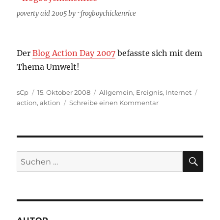
poverty aid 2005 by ~frogboychickenrice
Der
Blog Action Day 2007
befasste sich mit dem
Thema Umwelt!
Autor
Veröffentlicht
Kategorien
Schla
sCp
15. Oktober 2008
Allgemein
,
Ereignis
,
Internet
am
zu
action
,
aktion
Schreibe einen Kommentar
Blog
Action
Day
2008
SU
Suchen
nach: