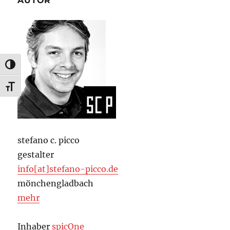
AUTOR
UMSCHALTEN AUF HOHE KONTRASTE
SCHRIFT VERGRÖSSERN
stefano c. picco
gestalter
info[at]stefano-picco.de
mönchengladbach
mehr
Inhaber
spicOne