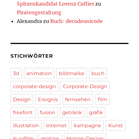
Spitzenkandidat Lorenz Caffier
zu
Piratengestaltung
Alexandra
zu
Buch: decodeunicode
STICHWÖRTER
3d
animation
bildmarke
buch
corporate-design
Corporate-Design
Design
Ereignis
fernsehen
film
freefont
fusion
getränk
grafik
illustration
internet
kampagne
Kunst
Kurzfilm
motion
Motion-Design