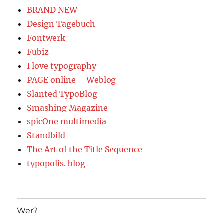
BRAND NEW
Design Tagebuch
Fontwerk
Fubiz
I love typography
PAGE online – Weblog
Slanted TypoBlog
Smashing Magazine
spicOne multimedia
Standbild
The Art of the Title Sequence
typopolis. blog
Wer?