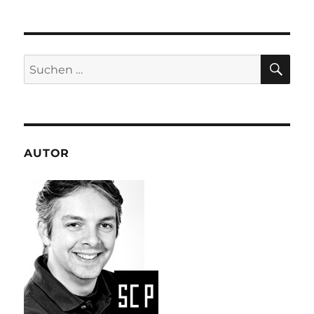
SU
Suchen
nach:
AUTOR