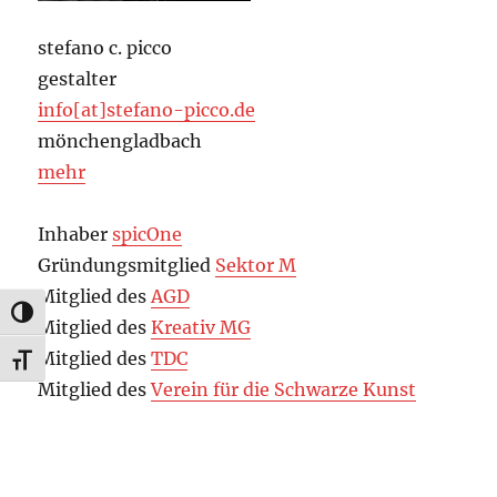
stefano c. picco
gestalter
info[at]stefano-picco.de
mönchengladbach
mehr
Inhaber
spicOne
Gründungsmitglied
Sektor M
Mitglied des
AGD
UMSCHALTEN AUF HOHE KONTRASTE
Mitglied des
Kreativ MG
Mitglied des
TDC
SCHRIFT VERGRÖSSERN
Mitglied des
Verein für die Schwarze Kunst