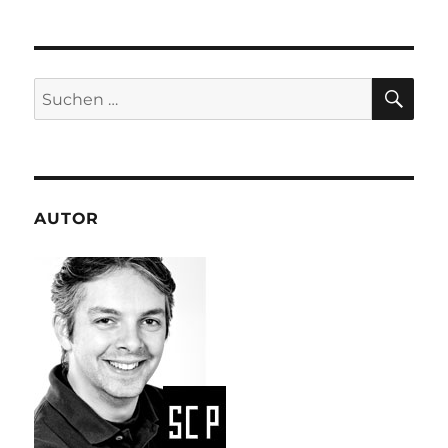
SU
Suchen
nach:
AUTOR