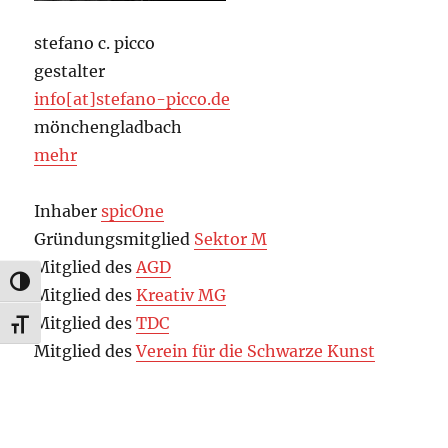
stefano c. picco
gestalter
info[at]stefano-picco.de
mönchengladbach
mehr
Inhaber
spicOne
Gründungsmitglied
Sektor M
Mitglied des
AGD
UMSCHALTEN AUF HOHE KONTRASTE
Mitglied des
Kreativ MG
Mitglied des
TDC
SCHRIFT VERGRÖSSERN
Mitglied des
Verein für die Schwarze Kunst