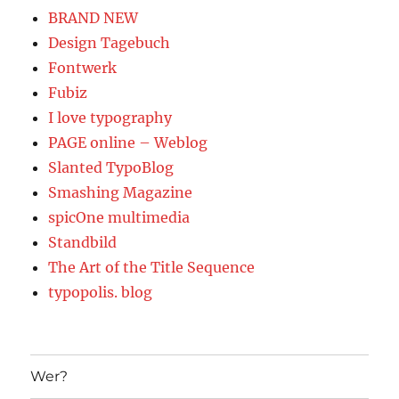
BRAND NEW
Design Tagebuch
Fontwerk
Fubiz
I love typography
PAGE online – Weblog
Slanted TypoBlog
Smashing Magazine
spicOne multimedia
Standbild
The Art of the Title Sequence
typopolis. blog
Wer?