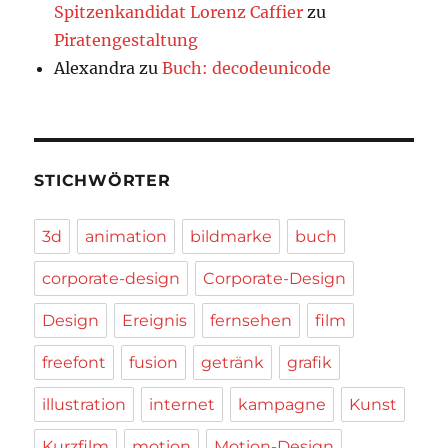
Spitzenkandidat Lorenz Caffier
zu
Piratengestaltung
Alexandra
zu
Buch: decodeunicode
STICHWÖRTER
3d
animation
bildmarke
buch
corporate-design
Corporate-Design
Design
Ereignis
fernsehen
film
freefont
fusion
getränk
grafik
illustration
internet
kampagne
Kunst
Kurzfilm
motion
Motion-Design