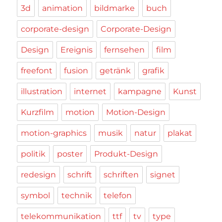
3d
animation
bildmarke
buch
corporate-design
Corporate-Design
Design
Ereignis
fernsehen
film
freefont
fusion
getränk
grafik
illustration
internet
kampagne
Kunst
Kurzfilm
motion
Motion-Design
motion-graphics
musik
natur
plakat
politik
poster
Produkt-Design
redesign
schrift
schriften
signet
symbol
technik
telefon
telekommunikation
ttf
tv
type