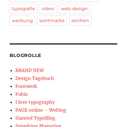
typografie
video
web-design
werbung
wortmarke
zeichen
BLOGROLLE
BRAND NEW
Design Tagebuch
Fontwerk
Fubiz
I love typography
PAGE online – Weblog
Slanted TypoBlog
Smashing Magazine