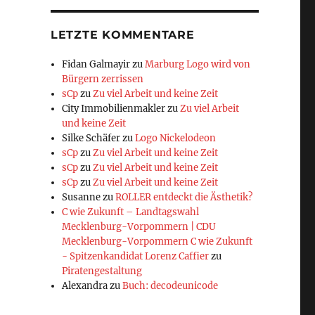
LETZTE KOMMENTARE
Fidan Galmayir
zu
Marburg Logo wird von
Bürgern zerrissen
sCp
zu
Zu viel Arbeit und keine Zeit
City Immobilienmakler
zu
Zu viel Arbeit
und keine Zeit
Silke Schäfer
zu
Logo Nickelodeon
sCp
zu
Zu viel Arbeit und keine Zeit
sCp
zu
Zu viel Arbeit und keine Zeit
sCp
zu
Zu viel Arbeit und keine Zeit
Susanne
zu
ROLLER entdeckt die Ästhetik?
C wie Zukunft – Landtagswahl
Mecklenburg-Vorpommern | CDU
Mecklenburg-Vorpommern C wie Zukunft
- Spitzenkandidat Lorenz Caffier
zu
Piratengestaltung
Alexandra
zu
Buch: decodeunicode