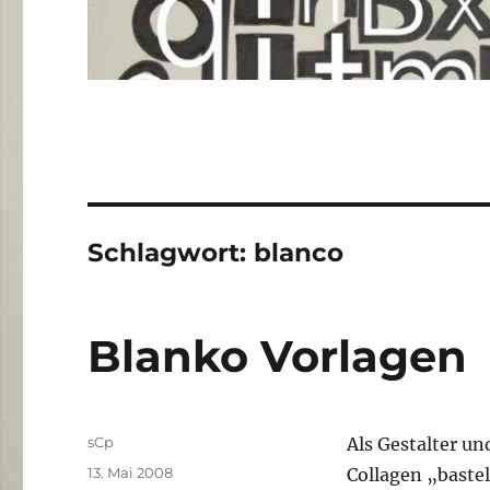
Schlagwort:
blanco
Blanko Vorlagen
Autor
sCp
Als Gestalter u
Veröffentlicht
13. Mai 2008
Collagen „baste