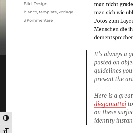
am
Kategorien
Bild
,
Design
man nicht grade
Schlagwörter
blanco
,
template
,
vorlage
man sich wie übl
zu
3 Kommentare
Fotos zum Layou
Blanko
Menschen die ih
Vorlagen
dementsprechend
It’s always a 
pasted on obje
guidelines you
present the ar
Here is a grea
diegomattei
to
on these surfa
UMSCHALTEN AUF HOHE KONTRASTE
identity instan
SCHRIFT VERGRÖSSERN