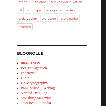
technik
telefon
telekommunikation
ttf
tv
type
typografie
video
web-design
werbung
wortmarke
zeichen
BLOGROLLE
BRAND NEW
Design Tagebuch
Fontwerk
Fubiz
I love typography
PAGE online – Weblog
Slanted TypoBlog
Smashing Magazine
spicOne multimedia