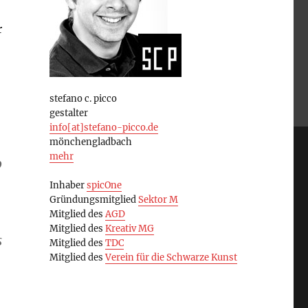
r
stefano c. picco
gestalter
info[at]stefano-picco.de
mönchengladbach
mehr
o
Inhaber
spicOne
Gründungsmitglied
Sektor M
Mitglied des
AGD
Mitglied des
Kreativ MG
s
Mitglied des
TDC
Mitglied des
Verein für die Schwarze Kunst