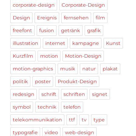
corporate-design
Corporate-Design
Design
Ereignis
fernsehen
film
freefont
fusion
getränk
grafik
illustration
internet
kampagne
Kunst
Kurzfilm
motion
Motion-Design
motion-graphics
musik
natur
plakat
politik
poster
Produkt-Design
redesign
schrift
schriften
signet
symbol
technik
telefon
telekommunikation
ttf
tv
type
typografie
video
web-design