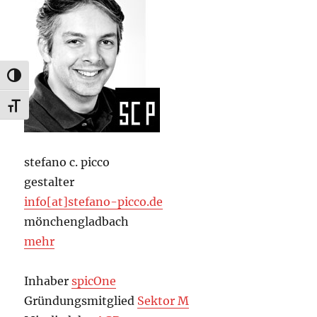
UMSCHALTEN AUF HOHE KONTRASTE
SCHRIFT VERGRÖSSERN
stefano c. picco
gestalter
info[at]stefano-picco.de
mönchengladbach
mehr
Inhaber
spicOne
Gründungsmitglied
Sektor M