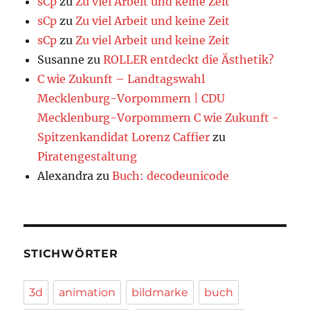
sCp
zu
Zu viel Arbeit und keine Zeit
sCp
zu
Zu viel Arbeit und keine Zeit
sCp
zu
Zu viel Arbeit und keine Zeit
Susanne
zu
ROLLER entdeckt die Ästhetik?
C wie Zukunft – Landtagswahl
Mecklenburg-Vorpommern | CDU
Mecklenburg-Vorpommern C wie Zukunft -
Spitzenkandidat Lorenz Caffier
zu
Piratengestaltung
Alexandra
zu
Buch: decodeunicode
STICHWÖRTER
3d
animation
bildmarke
buch